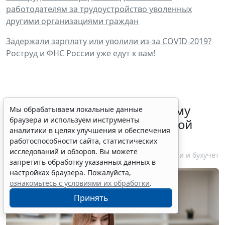
работодателям за трудоустройство уволенных
другими организациями граждан
Задержали зарплату или уволили из-за COVID-2019?
Роструд и ФНС России уже едут к вам!
ФНС России рассказала малому
Мы обрабатываем локальные данные
браузера и используем инструменты
бизнесу о порядке упрощенной
аналитики в целях улучшения и обеспечения
ликвидации компании
работоспособности сайта, статистических
исследований и обзоров. Вы можете
7 августа 2026 18:16
Налоги и бухучет
запретить обработку указанных данных в
настройках браузера. Пожалуйста,
ознакомьтесь с условиями их обработки
.
Принять