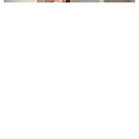
© treeratw/ Фотобанк 123RF.com
Налоговые органы на официальном сайте
информируют бизнес-сообщество о том, что с
введением нового упрощенного регламента
процедура прекращения деятельности организации
занимает 3,5 месяца.
Этой возможностью может воспользоваться
юрлицо-субъект МСП. С введением упрощенного
порядка учредителям больше не нужно
формировать ликвидационную комиссию или