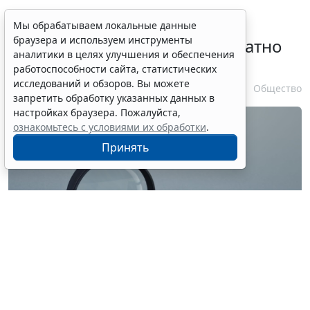
Временное удостоверение
Мы обрабатываем локальные данные
браузера и используем инструменты
личности оформляется бесплатно
аналитики в целях улучшения и обеспечения
при утрате паспорта
работоспособности сайта, статистических
исследований и обзоров. Вы можете
7 августа 2026 17:55
Общество
запретить обработку указанных данных в
настройках браузера. Пожалуйста,
ознакомьтесь с условиями их обработки
.
Принять
© ilixe48 / Фотобанк 123RF.com
Россиянам напомнили, как подтвердить свою