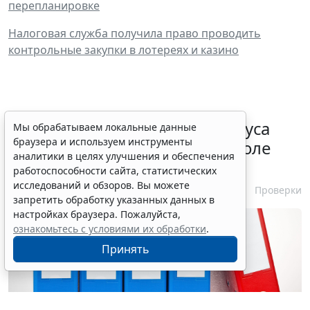
перепланировке
Налоговая служба получила право проводить
контрольные закупки в лотереях и казино
Порядок подтверждения статуса
Мы обрабатываем локальные данные
браузера и используем инструменты
эксперта в законе о госконтроле
аналитики в целях улучшения и обеспечения
скорректировали
работоспособности сайта, статистических
исследований и обзоров. Вы можете
7 августа 2026 15:57
Проверки
запретить обработку указанных данных в
настройках браузера. Пожалуйста,
ознакомьтесь с условиями их обработки
.
Принять