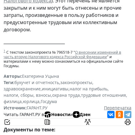
Налогового кодекса
). Этот перечень не является
закрытым и к ним могут быть отнесены и прочие
затраты, произведенные в пользу работников и
предусмотренные трудовым или коллективным
договором.
_____________________________
1
С текстом законопроекта № 796518-7 "
О внесении изменений в
часть вторую Налогового кодекса Российской Федерации
" и
материалами к нему можно ознакомиться на официальном сайте
Госдумы.
Авторы:
Екатерина Уцына
Теги:
бухучет и отчетность
,
законопроекты
,
здравоохранение
,
инициативы
,
налог на прибыль
,
налоги, сборы, взносы
,
охрана труда
,
трудовые отношения
,
физлица
,
юрлица
,
Госдума
Источник:
ГАРАНТ.РУ
Перепечатка
Читать ГАРАНТ.РУ в
Новости
и
Дзен
Документы по теме: