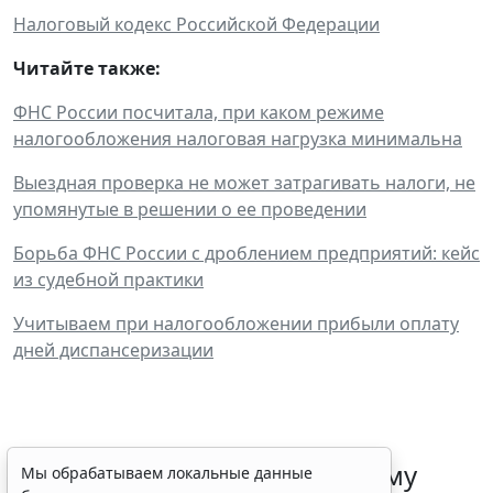
Налоговый кодекс Российской Федерации
Читайте также:
ФНС России посчитала, при каком режиме
налогообложения налоговая нагрузка минимальна
Выездная проверка не может затрагивать налоги, не
упомянутые в решении о ее проведении
Борьба ФНС России с дроблением предприятий: кейс
из судебной практики
Учитываем при налогообложении прибыли оплату
дней диспансеризации
ФНС России рассказала малому
Мы обрабатываем локальные данные