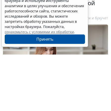
браузера и используем инструменты
бизнесу о порядке упрощенной
аналитики в целях улучшения и обеспечения
ликвидации компании
работоспособности сайта, статистических
исследований и обзоров. Вы можете
7 августа 2026 18:16
Налоги и бухучет
запретить обработку указанных данных в
настройках браузера. Пожалуйста,
ознакомьтесь с условиями их обработки
.
Принять
© treeratw/ Фотобанк 123RF.com
Налоговые органы на официальном сайте