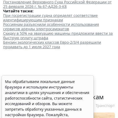
Постановление Верховного Суда Российской Федерации от
25 февраля 2026 г. № 67-АД26-3-К8
Читайте также:
При госрегистрации судна определят соответствие
идентифицирующим признакам
Россиянам разъяснили особенности использования
сервисов аренды электросамокатов
Скидку в 50% на эвакуацию машины предложили ввести за
быструю оплату штрафа
Бензин экологических классов Евро-2/3/4 разрешили
продавать до 1 июля 2027 года
При госрегистрации судна
Мы обрабатываем локальные данные
браузера и используем инструменты
определят соответствие
аналитики в целях улучшения и обеспечения
идентифицирующим признакам
работоспособности сайта, статистических
исследований и обзоров. Вы можете
7 августа 2026 12:34
Транспорт
запретить обработку указанных данных в
настройках браузера. Пожалуйста,