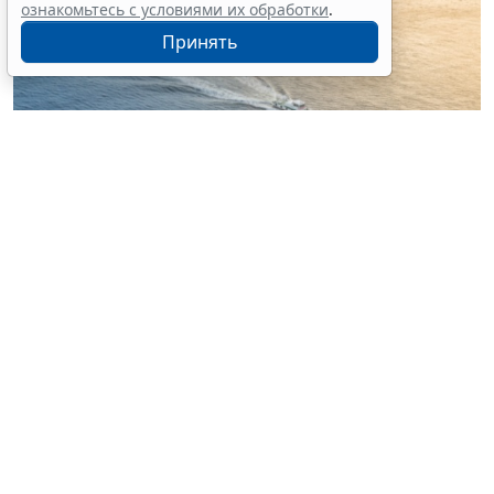
ознакомьтесь с условиями их обработки
.
Принять
© nonchanon / Фотобанк 123RF.com
Российские организации, уполномоченные на
классификацию и освидетельствование судов, будут
издавать правила и выдавать удостоверения об
определении вместимости судна упрощенным
способом, удостоверение о соответствии тары для
перевозки груза морем, включая контейнеры,
требованиям международных договоров. Уточнен
перечень судовых документов (
Федеральный закон