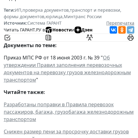
Теги:
ИП
,
проверка документов
,
транспорт и перевозки
,
формы документов
,
юрлица
,
Минтранс России
Источник:
Система ГАРАНТ
Перепечатка
Читать ГАРАНТ.РУ в
Новости
и
Дзен
Документы по теме:
Приказ МПС РФ от 18 июня 2003 г. № 39 "
Об
утверждении Правил заполнения перевозочных
документов на перевозку грузов железнодорожным
транспортом
"
Читайте также:
Разработаны поправки в Правила перевозок
пассажиров, багажа, грузобагажа железнодорожным
транспортом
Снижен размер пени за просрочку доставки грузов