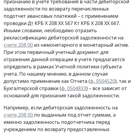
признанию
в учете
требования
в части дебиторской
задолженности
по возврату
перечисленных
подотчет авансовых платежей – с применением
проводки
Дт
КРБ Х 208 ХХ 567
Кт
КРБ Х 208 ХХ 667.
Иными словами, необходимо отразить
реклассификацию дебиторской задолженности на
счете 208 00
из немонетарного в монетарный актив.
При этом первичный учетный документ для
отражения данной операции в учете предлагается
определить в рамках Учетной политики субъекта
учета. По нашему мнению, в данном случае
допустимо применение как Отчета (
ф. 0504520
), так и
Бухгалтерской справки
(
ф. 0504833
) – все зависит от
оснований для признания такой задолженности.
Например, если дебиторская задолженность на
счете 208 00
по выданным под отчет суммам, а
именно задолженность подотчетника перед
учреждением
по возврату
предоставленных