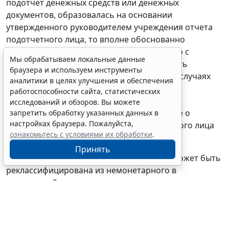
подотчет денежных средств или денежных
документов, образовалась
на основании
утвержденного руководителем учреждения отчета
подотчетного лица, то вполне обоснованно
отражать данную операцию
одновременно
с
Мы обрабатываем локальные данные
признанием расходов подотчетника, то есть
браузера и используем инструменты
согласно
Отчету (
ф. 0504520
). В отдельных случаях
аналитики в целях улучшения и обеспечения
задолженность подотчетного лица может
работоспособности сайта, статистических
сформироваться согласно утвержденному
исследований и обзоров. Вы можете
Авансовому отчету
(
ф. 0504505
).
Подробнее о
запретить обработку указанных данных в
настройках браузера. Пожалуйста,
применении Отчета о расходах подотчетного лица
ознакомьтесь с условиями их обработки
.
(
ф. 0504520
) см.
здесь
.
Принять
Вместе с тем задолженность сотрудника может быть
реклассифицирована из немонетарного в
монетарный актив ввиду отсутствия произведенных
расходов. Например, суммы под отчет выданы, но
срок представления отчета о расходах подотчетного
лица истек, и нет информации об использовании