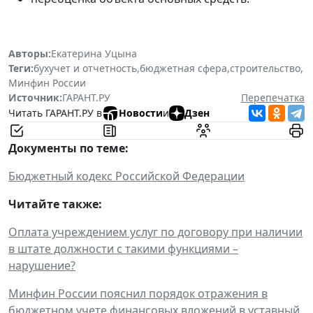
Авторы:
Екатерина Уцына
Теги:
бухучет и отчетность
,
бюджетная сфера
,
строительство
,
Минфин России
Источник:
ГАРАНТ.РУ
Перепечатка
Читать ГАРАНТ.РУ в
Новости
и
Дзен
Документы по теме:
Бюджетный кодекс Российской Федерации
Читайте также:
Оплата учреждением услуг по договору при наличии
в штате должности с такими функциями –
нарушение?
Минфин России пояснил порядок отражения в
бюджетном учете финансовых вложений в уставный