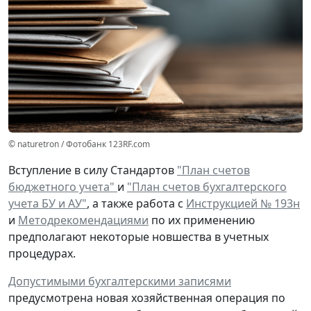
© naturetron / Фотобанк 123RF.com
Вступление в силу Стандартов
"План счетов
бюджетного учета"
и
"План счетов бухгалтерского
учета БУ и АУ"
, а также работа с
Инструкцией № 193н
и
Методрекомендациями
по их применению
предполагают некоторые новшества в учетных
процедурах.
Допустимыми бухгалтерскими записями
предусмотрена
новая
хозяйственная операция по