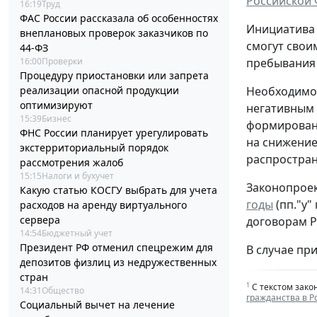
Российской
16:19
Труд
ФАС России рассказала об особенностях
Инициатива 
внеплановых проверок заказчиков по
смогут свои
44-ФЗ
16:00
Проверки
пребывания 
Процедуру приостановки или запрета
реализации опасной продукции
Необходимос
оптимизируют
негативным 
15:39
Бизнес
формировани
ФНС России планирует урегулировать
на снижение
экстерриториальный порядок
распростран
рассмотрения жалоб
15:15
Налоги и бухучет
Законопроек
Какую статью КОСГУ выбрать для учета
годы
(пп."у"
расходов на аренду виртуального
сервера
договорам Р
14:54
Бюджетный учет
Президент РФ отменил спецрежим для
В случае при
депозитов физлиц из недружественных
стран
1
С текстом зако
14:31
Общество
гражданства в 
Социальный вычет на лечение