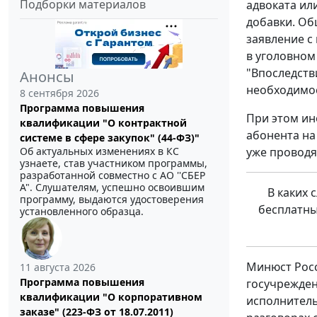
Подборки материалов
адвоката и
добавки. Об
заявление с
в уголовном
"Впоследств
Анонсы
необходимос
8 сентября 2026
Программа повышения
При этом и
квалификации "О контрактной
абонента н
системе в сфере закупок" (44-ФЗ)"
Об актуальных изменениях в КС
уже проводя
узнаете, став участником программы,
разработанной совместно с АО ''СБЕР
А". Слушателям, успешно освоившим
В каких
программу, выдаются удостоверения
бесплатны
установленного образца.
Минюст Росс
11 августа 2026
Программа повышения
госучрежден
квалификации "О корпоративном
исполнитель
заказе" (223-ФЗ от 18.07.2011)