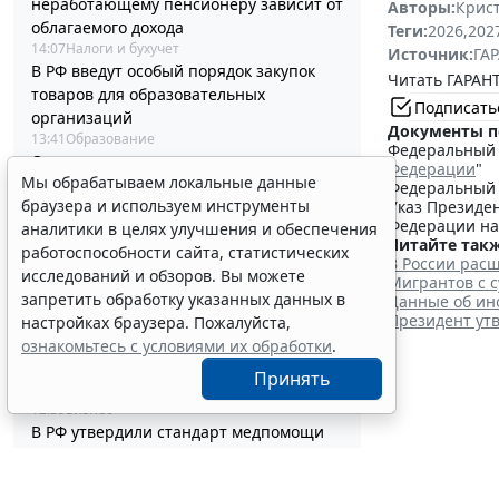
неработающему пенсионеру зависит от
Авторы:
Крис
облагаемого дохода
Теги:
2026
,
202
14:07
Налоги и бухучет
Источник:
ГАР
В РФ введут особый порядок закупок
Читать ГАРАНТ
товаров для образовательных
Подписать
организаций
Документы п
13:41
Образование
Федеральный з
Отчет о выполнении квоты для приема
Федерации
"
Мы обрабатываем локальные данные
на работу инвалидов надо сдать до 12
Федеральный з
браузера и используем инструменты
Указ Президен
октября
Федерации на
аналитики в целях улучшения и обеспечения
13:20
Труд
Читайте такж
Адвокатские палаты вправе применять
работоспособности сайта, статистических
В России рас
УСН при соблюдении условий и
исследований и обзоров. Вы можете
Мигрантов с 
ограничений
запретить обработку указанных данных в
Данные об ин
12:58
Налоги и бухучет
Президент ут
настройках браузера. Пожалуйста,
Контракты по однородным товарам
ознакомьтесь с условиями их обработки
.
можно заключать с одним и тем же
Принять
едпоставщиком
12:39
Бизнес
В РФ утвердили стандарт медпомощи
детям при наследственной
Выборо
тирозинемии 1 типа