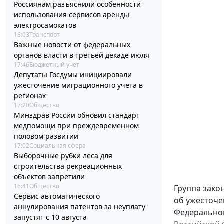
Россиянам разъяснили особенности
использования сервисов аренды
электросамокатов
18:03
Транспорт
Важные новости от федеральных
органов власти в третьей декаде июля
17:46
Бюджетный учет
Депутаты Госдумы инициировали
ужесточение миграционного учета в
регионах
17:20
Общество
Минздрав России обновил стандарт
медпомощи при преждевременном
половом развитии
17:02
Социальная сфера
Выборочные рубки леса для
строительства рекреационных
объектов запретили
16:41
Общество
Группа зако
Сервис автоматического
об ужесточе
аннулирования патентов за неуплату
Федерального
запустят с 10 августа