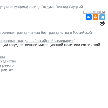
кущая ситуация
,
физлица
,
Госдума
,
Леонид Слуцкий
Перепечатка
транных граждан и лиц без гражданства в Российской
странных граждан в Российской Федерации
"
цепции государственной миграционной политики Российской
аны
ажданство
в реестр
игрантам
ельства рекреационных