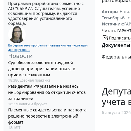
разговорах 
Программа разработана совместно с
АО ''СБЕР А". Слушателям, успешно
Авторы:
Ната
освоившим программу, выдаются
Теги:
борьба с
удостоверения установленного
образца.
Источник:
ГАР
Читать ГАРАНТ
Подписать
Документы 
Выберите тему программы повышения квалификации
для юристов ...
Новости
Федеральный 
Суд обязал заключить трудовой
договор при признании отказа в
приеме незаконным
18:38
Судебная практика
Резидентам РФ указали на нюансы
Депут
информирования об открытии счетов
за границей
учета 
18:27
Налоги и бухучет
Племенные свидетельства и паспорта
6 августа 2026
решено перевести в электронный
формат
18:16
IT