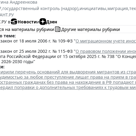
тина Андреенкова
7
,
государственный контроль (надзор)
,
инициативы
,
миграция
,
те
АНТ.РУ
.РУ в
Новости
и
Дзен
ся на материалы рубрики
Другие материалы рубрики
о теме:
акон от 18 июля 2006 г. № 109-ФЗ "
О миграционном учете инос
акон от 25 июля 2002 г. № 115-ФЗ "
О правовом положении ино
та Российской Федерации от 15 октября 2025 г. № 738 "О Кон
 2026-2030 годы"
е:
ширили перечень оснований для выдворения мигрантов из стр
судимостью за любое преступление лишат права на прием в гр
остранных гражданах без права на нахождение в РФ попадают 
вердил поправки о дополнительных требованиях к трудовым м
чные рубки леса для строит