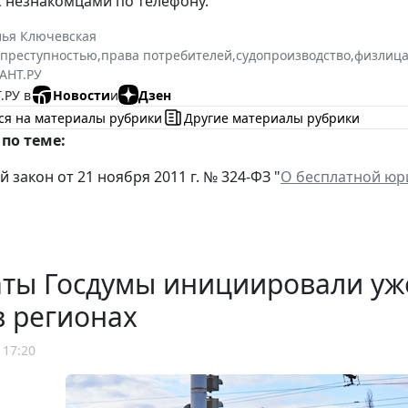
с незнакомцами по телефону.
лья Ключевская
 преступностью
,
права потребителей
,
судопроизводство
,
физлиц
АНТ.РУ
.РУ в
Новости
и
Дзен
ся на материалы рубрики
Другие материалы рубрики
по теме:
закон от 21 ноября 2011 г. № 324-ФЗ "
О бесплатной юр
аты Госдумы инициировали уж
в регионах
 17:20