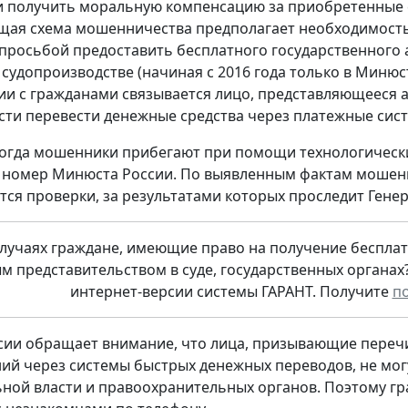
ли получить моральную компенсацию за приобретенные
щая схема мошенничества предполагает необходимость
 просьбой предоставить бесплатного государственного
 судопроизводстве (начиная с 2016 года только в Минюс
ии с гражданами связывается лицо, представляющееся 
ти перевести денежные средства через платежные сист
ногда мошенники прибегают при помощи технологичес
а номер Минюста России. По выявленным фактам моше
тся проверки, за результатами которых проследит Гене
 случаях граждане, имеющие право на получение беспл
м представительством в суде, государственных органах
интернет-версии системы ГАРАНТ. Получите
п
ии обращает внимание, что лица, призывающие перечис
ий через системы быстрых денежных переводов, не мог
ной власти и правоохранительных органов. Поэтому гр