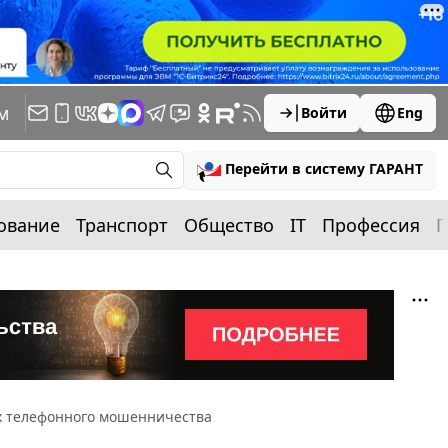
м
Войти
Eng
Перейти в систему ГАРАНТ
ование
Транспорт
Общество
IT
Профессия
П
х телефонного мошенничества