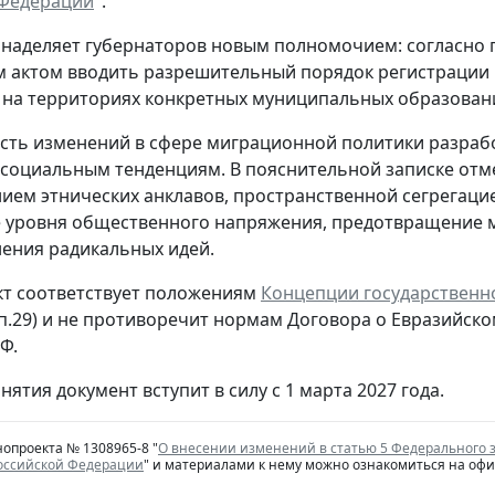
 Федерации
".
наделяет губернаторов новым полномочием: согласно 
м актом вводить разрешительный порядок регистрации и
на территориях конкретных муниципальных образован
ть изменений в сфере миграционной политики разраб
социальным тенденциям. В пояснительной записке отме
ем этнических анклавов, пространственной сегрегацией
 уровня общественного напряжения, предотвращение 
ения радикальных идей.
т соответствует положениям
Концепции государственн
 п.29) и не противоречит нормам Договора о Евразий
Ф.
нятия документ вступит в силу с 1 марта 2027 года.
нопроекта № 1308965-8 "
О внесении изменений в статью 5 Федерального 
Российской Федерации
" и материалами к нему можно ознакомиться на оф