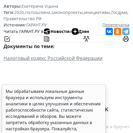
Авторы:
Екатерина Уцына
Теги:
2020
,
госпошлина
,
законопроекты
,
инициативы
,
Госдума
,
Правительство РФ
Источник:
ГАРАНТ.РУ
Перепечатка
Читать ГАРАНТ.РУ в
Новости
и
Дзен
Документы по теме:
Налоговый кодекс Российской Федерации
ФНС России планирует
Мы обрабатываем локальные данные
браузера и используем инструменты
урегулировать
аналитики в целях улучшения и обеспечения
экстерриториальный порядок
работоспособности сайта, статистических
рассмотрения жалоб
исследований и обзоров. Вы можете
запретить обработку указанных данных в
6 августа 2026 15:15
Налоги и бухучет
настройках браузера. Пожалуйста,