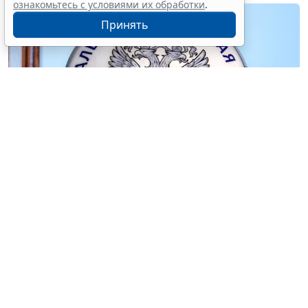
ознакомьтесь с условиями их обработки
.
Принять
© blinow61 / Фотобанк 123RF.com
С 1 сентября 2026 года
Федеральным законом от 28
ноября 2025 № 425-ФЗ
вводится
экстерриториальный порядок рассмотрения жалоб
(новый
п. 1.1 ст. 140
НК РФ), т. е. жалобу сможет
рассматривать не только вышестоящий налоговый
орган, но и налоговый орган, уполномоченный ФНС
России (
Проект приказа ФНС России
).