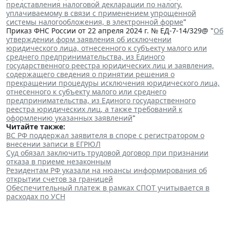
представления налоговой декларации по налогу,
уплачиваемому в связи с применением упрощенной
системы налогообложения, в электронной форме
"
Приказ ФНС России от 22 апреля 2024 г. № ЕД-7-14/329@ "
Об
утверждении форм заявления об исключении
юридического лица, отнесенного к субъекту малого или
среднего предпринимательства, из Единого
государственного реестра юридических лиц и заявления,
содержащего сведения о принятии решения о
прекращении процедуры исключения юридического лица,
отнесенного к субъекту малого или среднего
предпринимательства, из Единого государственного
реестра юридических лиц, а также требований к
оформлению указанных заявлений
"
Читайте также:
ВС РФ поддержал заявителя в споре с регистратором о
внесении записи в ЕГРЮЛ
Суд обязал заключить трудовой договор при признании
отказа в приеме незаконным
Резидентам РФ указали на нюансы информирования об
открытии счетов за границей
Обеспечительный платеж в рамках СПОТ учитывается в
расходах по УСН