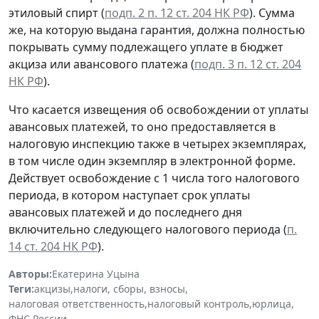
этиловый спирт (
подп. 2 п. 12 ст. 204 НК РФ
). Сумма
же, на которую выдана гарантия, должна полностью
покрывать сумму подлежащего уплате в бюджет
акциза или авансового платежа (
подп. 3 п. 12 ст. 204
НК РФ
).
Что касается извещения об освобождении от уплаты
авансовых платежей, то оно предоставляется в
налоговую инспекцию также в четырех экземплярах,
в том числе один экземпляр в электронной форме.
Действует освобождение с 1 числа того налогового
периода, в котором наступает срок уплаты
авансовых платежей и до последнего дня
включительно следующего налогового периода (
п.
14 ст. 204 НК РФ
).
Авторы:
Екатерина Уцына
Теги:
акцизы
,
налоги, сборы, взносы
,
налоговая ответственность
,
налоговый контроль
,
юрлица
,
ФНС России