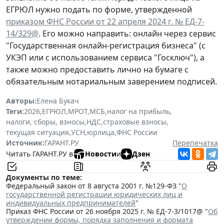
ЕГРЮЛ нужно подать по форме, утвержденной
приказом ФНС России от 22 апреля 2024 г. № ЕД-7-
14/329@
. Его можно направить: онлайн через сервис
"Государственная онлайн-регистрация бизнеса" (с
УКЭП или с использованием сервиса "Госключ"), а
также можно предоставить лично на бумаге с
обязательным нотариальным заверением подписей.
Авторы:
Елена Букач
Теги:
2026
,
ЕГРЮЛ
,
МРОТ
,
МСБ
,
налог на прибыль
,
налоги, сборы, взносы
,
НДС
,
страховые взносы
,
текущая ситуация
,
УСН
,
юрлица
,
ФНС России
Источник:
ГАРАНТ.РУ
Перепечатка
Читать ГАРАНТ.РУ в
Новости
и
Дзен
Документы по теме:
Федеральный закон от 8 августа 2001 г. №129-ФЗ "
О
государственной регистрации юридических лиц и
индивидуальных предпринимателей
"
Приказ ФНС России от 26 ноября 2025 г. № ЕД-7-3/1017@ "
Об
утверждении формы, порядка заполнения и формата