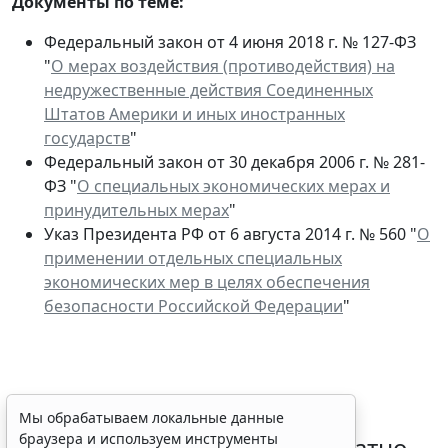
Документы по теме:
Федеральный закон от 4 июня 2018 г. № 127-ФЗ
"
О мерах воздействия (противодействия) на
недружественные действия Соединенных
Штатов Америки и иных иностранных
государств
"
Федеральный закон от 30 декабря 2006 г. № 281-
ФЗ "
О специальных экономических мерах и
принудительных мерах
"
Указ Президента РФ от 6 августа 2014 г. № 560 "
О
применении отдельных специальных
Мы обрабатываем локальные данные
экономических мер в целях обеспечения
браузера и используем инструменты
безопасности Российской Федерации
"
аналитики в целях улучшения и обеспечения
работоспособности сайта, статистических
исследований и обзоров. Вы можете
запретить обработку указанных данных в
настройках браузера. Пожалуйста,
Временное удостоверение
ознакомьтесь с условиями их обработки
.
личности оформляется бесплатно
Принять