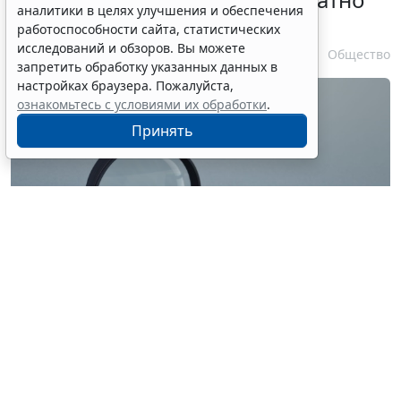
при утрате паспорта
7 августа 2026 17:55
Общество
Erid: 4CQwVszH9pWwojUA9Q3
Реклама
Получите полный доступ к системе
ГАРАНТ бесплатно на 3 дня!
Получить доступ
© ilixe48 / Фотобанк 123RF.com
Россиянам напомнили, как подтвердить свою
личность при отсутствии основного документа для
идентификации гражданина. Для этого необходимо