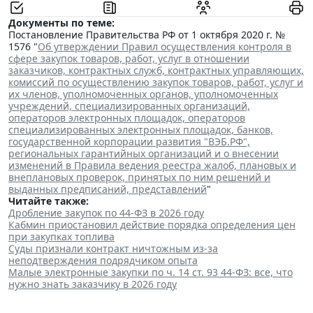
Документы по теме:
Постановление Правительства РФ от 1 октября 2020 г. №
1576 "
Об утверждении Правил осуществления контроля в
сфере закупок товаров, работ, услуг в отношении
заказчиков, контрактных служб, контрактных управляющих,
комиссий по осуществлению закупок товаров, работ, услуг и
их членов, уполномоченных органов, уполномоченных
учреждений, специализированных организаций,
операторов электронных площадок, операторов
специализированных электронных площадок, банков,
государственной корпорации развития "ВЭБ.РФ",
региональных гарантийных организаций и о внесении
изменений в Правила ведения реестра жалоб, плановых и
внеплановых проверок, принятых по ним решений и
выданных предписаний, представлений
"
Читайте также:
Дробление закупок по 44-ФЗ в 2026 году
Кабмин приостановил действие порядка определения цен
при закупках топлива
Суды признали контракт ничтожным из-за
неподтверждения подрядчиком опыта
Малые электронные закупки по ч. 14 ст. 93 44-ФЗ: все, что
нужно знать заказчику в 2026 году