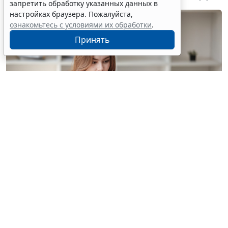
запретить обработку указанных данных в
настройках браузера. Пожалуйста,
ознакомьтесь с условиями их обработки
.
Принять
© treeratw/ Фотобанк 123RF.com
Налоговые органы на официальном сайте
информируют бизнес-сообщество о том, что с
введением нового упрощенного регламента
процедура прекращения деятельности организации