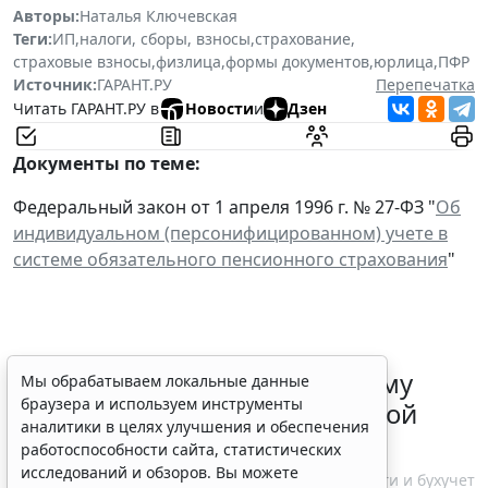
Авторы:
Наталья Ключевская
Теги:
ИП
,
налоги, сборы, взносы
,
страхование
,
страховые взносы
,
физлица
,
формы документов
,
юрлица
,
ПФР
Источник:
ГАРАНТ.РУ
Перепечатка
Читать ГАРАНТ.РУ в
Новости
и
Дзен
Документы по теме:
Федеральный закон от 1 апреля 1996 г. № 27-ФЗ "
Об
индивидуальном (персонифицированном) учете в
системе обязательного пенсионного страхования
"
ФНС России рассказала малому
Мы обрабатываем локальные данные
браузера и используем инструменты
бизнесу о порядке упрощенной
аналитики в целях улучшения и обеспечения
ликвидации компании
работоспособности сайта, статистических
исследований и обзоров. Вы можете
7 августа 2026 18:16
Налоги и бухучет