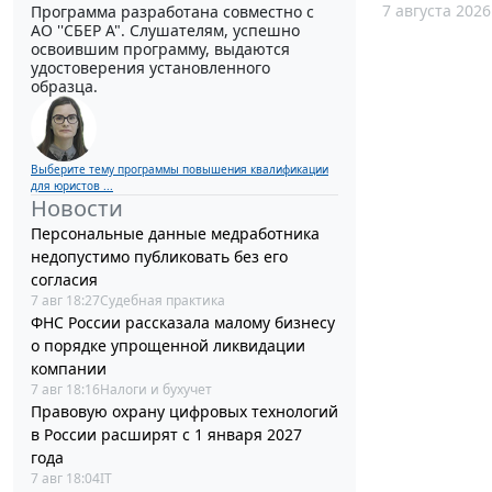
7 августа 2026
Программа разработана совместно с
АО ''СБЕР А". Слушателям, успешно
освоившим программу, выдаются
удостоверения установленного
образца.
Выберите тему программы повышения квалификации
для юристов ...
Новости
Персональные данные медработника
недопустимо публиковать без его
согласия
7 авг 18:27
Судебная практика
ФНС России рассказала малому бизнесу
о порядке упрощенной ликвидации
компании
7 авг 18:16
Налоги и бухучет
Правовую охрану цифровых технологий
в России расширят с 1 января 2027
года
7 авг 18:04
IT