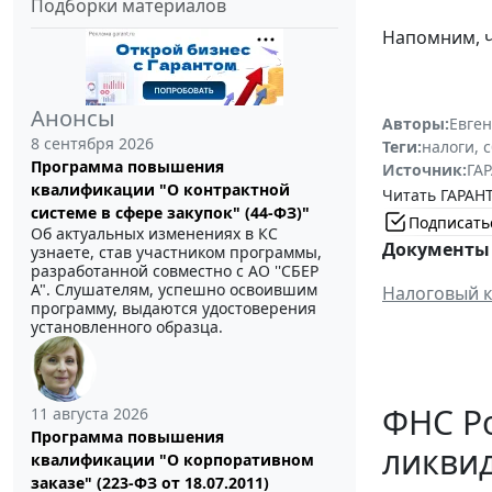
Подборки материалов
Напомним, 
Анонсы
Авторы:
Евге
8 сентября 2026
Теги:
налоги, 
Программа повышения
Источник:
ГАР
квалификации "О контрактной
Читать ГАРАНТ
системе в сфере закупок" (44-ФЗ)"
Подписать
Об актуальных изменениях в КС
Документы 
узнаете, став участником программы,
разработанной совместно с АО ''СБЕР
А". Слушателям, успешно освоившим
Налоговый к
программу, выдаются удостоверения
установленного образца.
ФНС Ро
11 августа 2026
Программа повышения
ликви
квалификации "О корпоративном
заказе" (223-ФЗ от 18.07.2011)