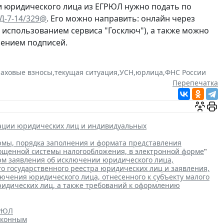
и юридического лица из ЕГРЮЛ нужно подать по
ЕД-7-14/329@
. Его можно направить: онлайн через
с использованием сервиса "Госключ"), а также можно
рением подписей.
раховые взносы
,
текущая ситуация
,
УСН
,
юрлица
,
ФНС России
Перепечатка
рации юридических лиц и индивидуальных
мы, порядка заполнения и формата представления
рощенной системы налогообложения, в электронной форме
"
м заявления об исключении юридического лица,
го государственного реестра юридических лиц и заявления,
чения юридического лица, отнесенного к субъекту малого
ридических лиц, а также требований к оформлению
ГРЮЛ
аконным