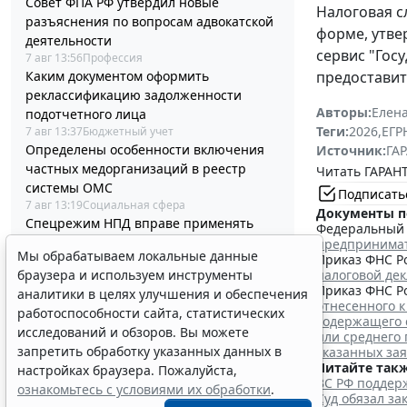
Совет ФПА РФ утвердил новые
Налоговая с
разъяснения по вопросам адвокатской
форме, утв
деятельности
сервис "Гос
7 авг 13:56
Профессия
Каким документом оформить
предоставит
реклассификацию задолженности
Авторы:
Елена
подотчетного лица
Теги:
2026
,
ЕГ
7 авг 13:37
Бюджетный учет
Определены особенности включения
Источник:
ГАР
частных медорганизаций в реестр
Читать ГАРАНТ
системы ОМС
Подписать
7 авг 13:19
Социальная сфера
Документы п
Спецрежим НПД вправе применять
Федеральный з
несовершеннолетние в возрасте от 14
предпринима
Мы обрабатываем локальные данные
Приказ ФНС Ро
до 18 лет
браузера и используем инструменты
налоговой де
7 авг 12:58
Налоги и бухучет
Приказ ФНС Ро
аналитики в целях улучшения и обеспечения
При госрегистрации судна определят
отнесенного к
работоспособности сайта, статистических
соответствие идентифицирующим
содержащего 
исследований и обзоров. Вы можете
признакам
или среднего
запретить обработку указанных данных в
указанных за
7 авг 12:34
Транспорт
Читайте такж
В Госдуме предложили заменить ЕГЭ
настройках браузера. Пожалуйста,
ВС РФ поддерж
аттестацией в форме государственного
ознакомьтесь с условиями их обработки
.
Суд обязал з