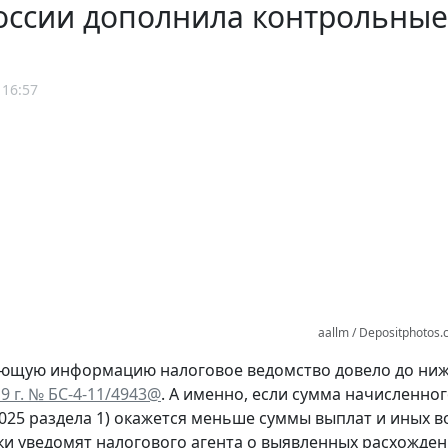
оссии дополнила контрольные
 16:57
aallm / Depositphotos
ующую информацию налоговое ведомство довело до ни
9 г. № БС-4-11/4943@
. А именно, если сумма начисленно
, 025 раздела 1) окажется меньше суммы выплат и иных 
ки уведомят налогового агента о выявленных расхожден