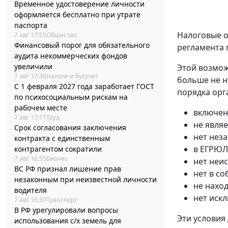
Временное удостоверение личности
оформляется бесплатно при утрате
паспорта
Налоговые о
7 авг 17:55
Общество
Финансовый порог для обязательного
регламента 
аудита некоммерческих фондов
увеличили
Этой возмож
7 авг 17:36
Налоги и бухучет
больше не н
С 1 февраля 2027 года заработает ГОСТ
порядка орг
по психосоциальным рискам на
рабочем месте
включен
7 авг 17:11
Труд
не явля
Срок согласования заключения
нет нез
контракта с единственным
в ЕГРЮЛ
контрагентом сократили
7 авг 16:55
Бизнес
нет неи
ВС РФ признал лишение прав
нет в с
незаконным при неизвестной личности
не нахо
водителя
нет иск
7 авг 16:37
Транспорт
В РФ урегулировали вопросы
Эти условия
использования с/х земель для