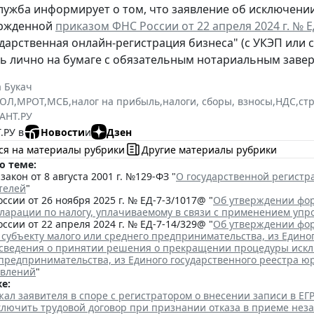
лужба информирует о том, что заявление об исключени
ержденной
приказом ФНС России от 22 апреля 2024 г. № 
ударственная онлайн-регистрация бизнеса" (с УКЭП или 
ь лично на бумаге с обязательным нотариальным заве
 Букач
РЮЛ
,
МРОТ
,
МСБ
,
налог на прибыль
,
налоги, сборы, взносы
,
НДС
,
ст
АНТ.РУ
.РУ в
Новости
и
Дзен
ся на материалы рубрики
Другие материалы рубрики
о теме:
акон от 8 августа 2001 г. №129-ФЗ "
О государственной регист
телей
"
ссии от 26 ноября 2025 г. № ЕД-7-3/1017@ "
Об утверждении фор
кларации по налогу, уплачиваемому в связи с применением уп
ссии от 22 апреля 2024 г. № ЕД-7-14/329@ "
Об утверждении фор
 субъекту малого или среднего предпринимательства, из Едино
сведения о принятии решения о прекращении процедуры исклю
 предпринимательства, из Единого государственного реестра ю
явлений
"
е:
ал заявителя в споре с регистратором о внесении записи в Е
аключить трудовой договор при признании отказа в приеме нез