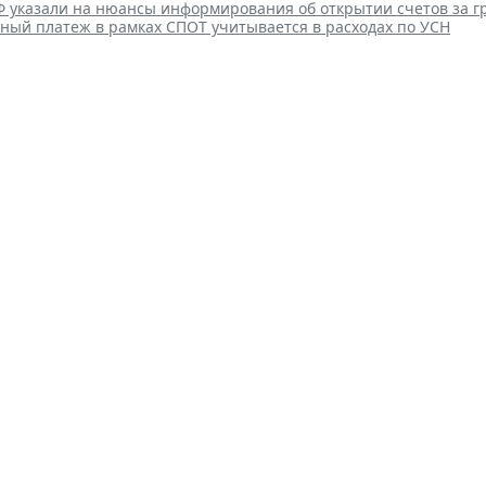
Ф указали на нюансы информирования об открытии счетов за 
ный платеж в рамках СПОТ учитывается в расходах по УСН
овый порог для обязательно
в увеличили
 17:36