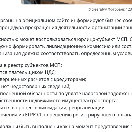
© treeratw/ Фотобанк 12
рганы на официальном сайте информируют бизнес-сооб
процедура прекращения деятельности организации зани
ностью может воспользоваться юрлицо-субъект МСП. 
ужно формировать ликвидационную комиссию или сост
анизация должна соответствовать определенным услов
а в реестр субъектов МСП;
ется плательщиком НДС;
авершенных расчетов с кредиторами;
 нет недостоверных сведений;
сполненной обязанности по уплате налоговой задолжен
обственности недвижимого имущества/транспорта;
дится в процессе ликвидации, реорганизации;
лючения из ЕГРЮЛ по решению регистрирующего органа
 должны быть выполнены как на момент представления 