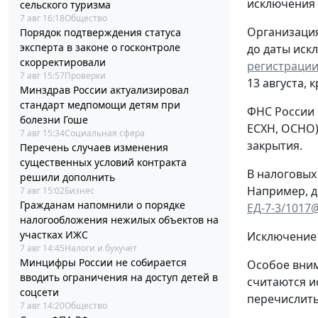
исключения
сельского туризма
7 авг 16:18
Общество
Организация
Порядок подтверждения статуса
эксперта в законе о госконтроле
до даты иск
скорректировали
регистрации
7 авг 15:57
Проверки
13 августа, 
Минздрав России актуализировал
стандарт медпомощи детям при
ФНС России 
болезни Гоше
ЕСХН, ОСНО)
7 авг 15:34
Социальная сфера
закрытия.
Перечень случаев изменения
существенных условий контракта
В налоговых
решили дополнить
Например, д
7 авг 15:02
Бизнес
Гражданам напомнили о порядке
ЕД-7-3/1017
налогообложения нежилых объектов на
участках ИЖС
Исключение 
7 авг 14:45
Налоги и бухучет
Минцифры России не собирается
Особое вним
вводить ограничения на доступ детей в
считаются и
соцсети
перечислить
7 авг 14:20
Общество