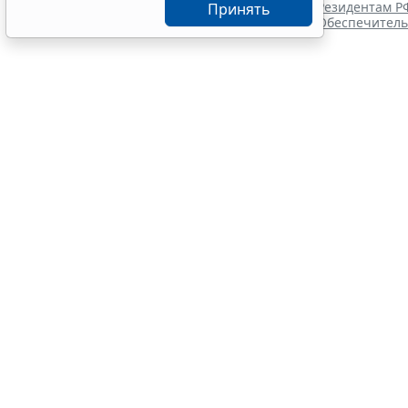
экзамена
Резидентам Р
Принять
7 авг 12:15
Образование
Обеспечитель
Финанс
фондо
7 августа 2026