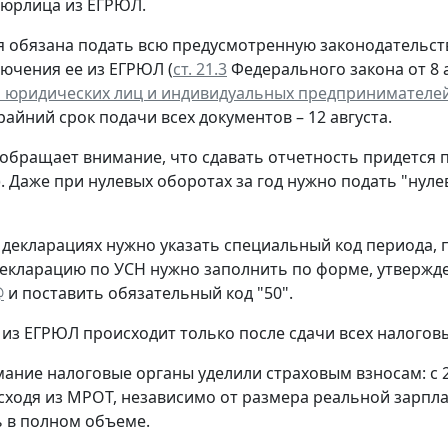
 юрлица из ЕГРЮЛ.
 обязана подать всю предусмотренную законодательств
лючения ее из ЕГРЮЛ (
ст. 21.3
Федерального закона от 8 а
 юридических лиц и индивидуальных предпринимателе
крайний срок подачи всех документов – 12 августа.
обращает внимание, что сдавать отчетность придется 
. Даже при нулевых оборотах за год нужно подать "нул
 декларациях нужно указать специальный код периода
екларацию по УСН нужно заполнить по форме, утверж
@
и поставить обязательный код "50".
из ЕГРЮЛ происходит только после сдачи всех налогов
ание налоговые органы уделили страховым взносам: с 
сходя из МРОТ, независимо от размера реальной зарпла
 в полном объеме.