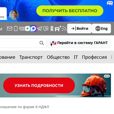
м
Войти
Eng
Перейти в систему ГАРАНТ
ование
Транспорт
Общество
IT
Профессия
П
тношения по форме 6-НДФЛ