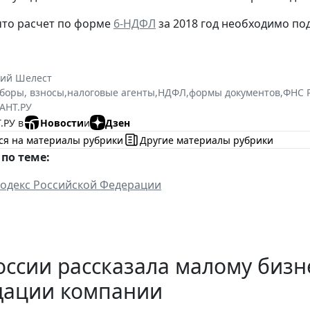
что расчет по форме
6-НДФЛ
за 2018 год необходимо под
ний Шелест
сборы, взносы
,
налоговые агенты
,
НДФЛ
,
формы документов
,
ФНС 
АНТ.РУ
.РУ в
Новости
и
Дзен
ся на материалы рубрики
Другие материалы рубрики
по теме:
одекс Российской Федерации
ссии рассказала малому бизн
дации компании