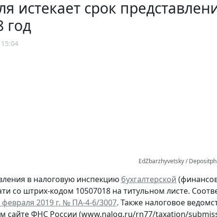
ля истекает срок представлен
8 год
 15:04
EdZbarzhyvetsky / Depositp
вления в налоговую инспекцию
бухгалтерской
(финансов
ти со штрих-кодом 10507018 на титульном листе. Соо
 февраля 2019 г. № ПА-4-6/3007
. Также налоговое ведом
сайте ФНС России (www.nalog.ru/rn77/taxation/submissi