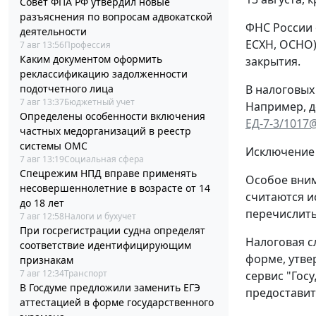
Совет ФПА РФ утвердил новые
разъяснения по вопросам адвокатской
ФНС России 
деятельности
ЕСХН, ОСНО)
7 авг 13:56
Профессия
Каким документом оформить
закрытия.
реклассификацию задолженности
подотчетного лица
В налоговых
7 авг 13:37
Бюджетный учет
Например, д
Определены особенности включения
ЕД-7-3/1017
частных медорганизаций в реестр
системы ОМС
Исключение 
7 авг 13:19
Социальная сфера
Спецрежим НПД вправе применять
Особое вним
несовершеннолетние в возрасте от 14
считаются и
до 18 лет
перечислить
7 авг 12:58
Налоги и бухучет
При госрегистрации судна определят
Налоговая с
соответствие идентифицирующим
форме, утв
признакам
7 авг 12:34
Транспорт
сервис "Гос
В Госдуме предложили заменить ЕГЭ
предоставит
аттестацией в форме государственного