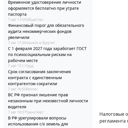
Временное удостоверение личности
оформляется бесплатно при утрате
паспорта
7 авг 17:55
Общество
Финансовый порог для обязательного
аудита некоммерческих фондов
увеличили
7 авг 17:36
Налоги и бухучет
С 1 февраля 2027 года заработает ГОСТ
по психосоциальным рискам на
рабочем месте
7 авг 17:11
Труд
Срок согласования заключения
контракта с единственным
контрагентом сократили
7 авг 16:55
Бизнес
ВС РФ признал лишение прав
незаконным при неизвестной личности
водителя
7 авг 16:37
Транспорт
Налоговые о
В РФ урегулировали вопросы
регламента 
использования с/х земель для