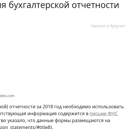
ия бухгалтерской отчетности
Налоги и бухучет
hotos.com
ой) отчетности за 2018 год необходимо использовать
тветствующая информация содержится в
письме ФНС
ство указало, что данные формы размещаются на
on_statements/#title8).