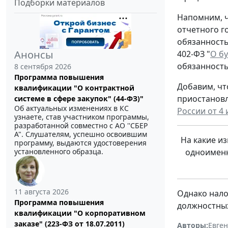
Подборки материалов
Напомним, ч
отчетного го
обязанност
Анонсы
402-ФЗ "
О бу
обязанность
8 сентября 2026
Программа повышения
Добавим, чт
квалификации "О контрактной
приостановл
системе в сфере закупок" (44-ФЗ)"
Об актуальных изменениях в КС
России от 4 
узнаете, став участником программы,
разработанной совместно с АО ''СБЕР
А". Слушателям, успешно освоившим
На какие и
программу, выдаются удостоверения
установленного образца.
одноименн
11 августа 2026
Однако нало
Программа повышения
должностных 
квалификации "О корпоративном
заказе" (223-ФЗ от 18.07.2011)
Авторы:
Евге