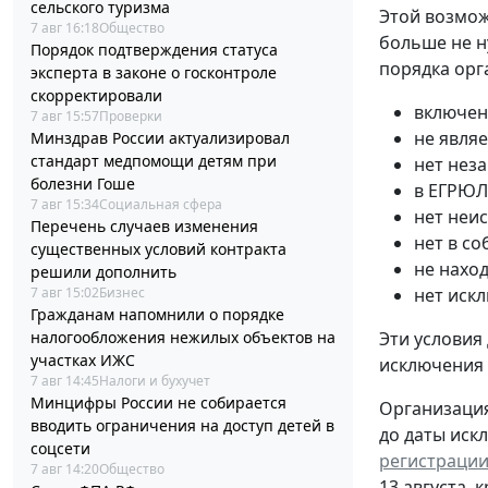
сельского туризма
Этой возмож
7 авг 16:18
Общество
больше не н
Порядок подтверждения статуса
порядка орг
эксперта в законе о госконтроле
скорректировали
включен
7 авг 15:57
Проверки
не явля
Минздрав России актуализировал
стандарт медпомощи детям при
нет нез
болезни Гоше
в ЕГРЮЛ
7 авг 15:34
Социальная сфера
нет неи
Перечень случаев изменения
нет в с
существенных условий контракта
не нахо
решили дополнить
7 авг 15:02
Бизнес
нет иск
Гражданам напомнили о порядке
налогообложения нежилых объектов на
Эти условия
участках ИЖС
исключения
7 авг 14:45
Налоги и бухучет
Минцифры России не собирается
Организация
вводить ограничения на доступ детей в
до даты иск
соцсети
регистрации
7 авг 14:20
Общество
13 августа, 