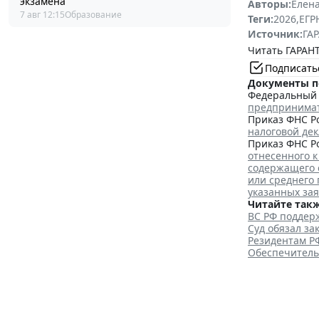
экзамена
Авторы:
Елена
7 авг 12:15
Образование
Теги:
2026
,
ЕГ
Источник:
ГАР
Читать ГАРАНТ
Подписать
Документы п
Федеральный з
предпринима
Приказ ФНС Ро
налоговой де
Приказ ФНС Ро
отнесенного к
содержащего 
или среднего
указанных за
Читайте такж
ВС РФ поддерж
Суд обязал з
Резидентам Р
Обеспечитель