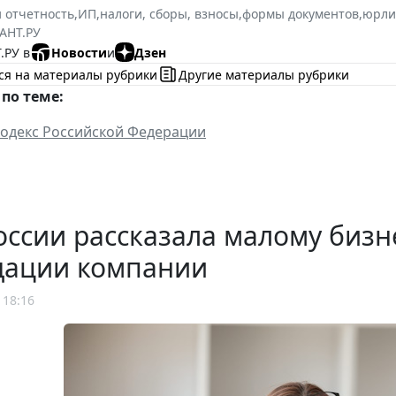
и отчетность
,
ИП
,
налоги, сборы, взносы
,
формы документов
,
юрли
АНТ.РУ
.РУ в
Новости
и
Дзен
ся на материалы рубрики
Другие материалы рубрики
по теме:
одекс Российской Федерации
ссии рассказала малому бизн
дации компании
 18:16