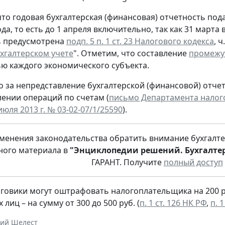
то годовая бухгалтерская (финансовая) отчетность под
да, то есть до 1 апреля включительно, так как 31 март
ь предусмотрена
подп. 5 п. 1 ст. 23 Налогового кодекса
, 
хгалтерском учете
". Отметим, что составление
промежу
ю каждого экономического субъекта.
о за непредставление бухгалтерской (финансовой) отче
ении операций по счетам (
письмо Департамента налог
июля 2013 г. № 03-02-07/1/25590
).
зменения законодательства обратить внимание бухгалтер
ого материала в
"Энциклопедии решений. Бухгалтер
ГАРАНТ. Получите
полный доступ
говики могут оштрафовать налогоплательщика на 200 р
лиц – на сумму от 300 до 500 руб. (
п. 1 ст. 126 НК РФ
,
п. 
ний Шелест