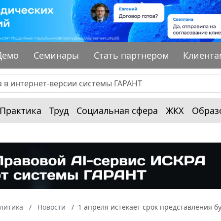
Демо
Семинары
Стать партнером
Клиента
Практика
Труд
Социальная сфера
ЖКХ
Образ
алитика
Новости
1 апреля истекает срок представления бу