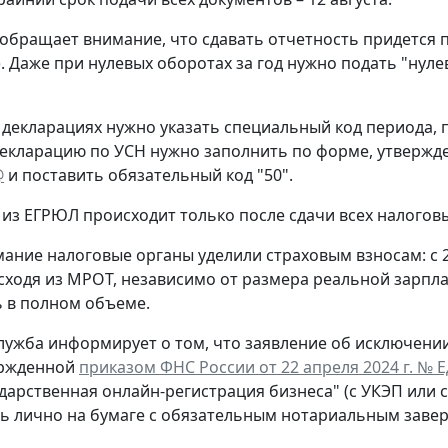
обращает внимание, что сдавать отчетность придется 
. Даже при нулевых оборотах за год нужно подать "нул
 декларациях нужно указать специальный код периода
екларацию по УСН нужно заполнить по форме, утверж
@
и поставить обязательный код "50".
из ЕГРЮЛ происходит только после сдачи всех налогов
ание налоговые органы уделили страховым взносам: с 
сходя из МРОТ, независимо от размера реальной зарпла
 в полном объеме.
лужба информирует о том, что заявление об исключени
ержденной
приказом ФНС России от 22 апреля 2024 г. № 
ударственная онлайн-регистрация бизнеса" (с УКЭП или 
ь лично на бумаге с обязательным нотариальным заве