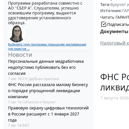
Программа разработана совместно с
Теги:
бухучет 
АО ''СБЕР А". Слушателям, успешно
Источник:
ГАР
освоившим программу, выдаются
Читать ГАРАНТ
удостоверения установленного
образца.
Подписать
Документы 
Налоговый к
Выберите тему программы повышения квалификации
для юристов ...
Новости
Персональные данные медработника
недопустимо публиковать без его
согласия
ФНС Ро
7 авг 18:27
Судебная практика
ликви
ФНС России рассказала малому бизнесу
о порядке упрощенной ликвидации
компании
7 августа 2026
7 авг 18:16
Налоги и бухучет
Правовую охрану цифровых технологий
в России расширят с 1 января 2027
года
7 авг 18:04
IT