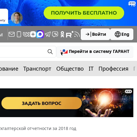
м
Войти
Eng
Перейти в систему ГАРАНТ
ование
Транспорт
Общество
IT
Профессия
П
хгалтерской отчетности за 2018 год