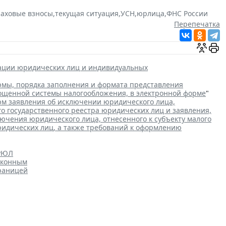
раховые взносы
,
текущая ситуация
,
УСН
,
юрлица
,
ФНС России
Перепечатка
рации юридических лиц и индивидуальных
мы, порядка заполнения и формата представления
рощенной системы налогообложения, в электронной форме
"
м заявления об исключении юридического лица,
го государственного реестра юридических лиц и заявления,
чения юридического лица, отнесенного к субъекту малого
ридических лиц, а также требований к оформлению
ГРЮЛ
аконным
границей