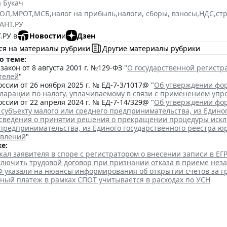
 Букач
РЮЛ
,
МРОТ
,
МСБ
,
налог на прибыль
,
налоги, сборы, взносы
,
НДС
,
ст
АНТ.РУ
.РУ в
Новости
и
Дзен
ся на материалы рубрики
Другие материалы рубрики
о теме:
акон от 8 августа 2001 г. №129-ФЗ "
О государственной регист
телей
"
ссии от 26 ноября 2025 г. № ЕД-7-3/1017@ "
Об утверждении фор
кларации по налогу, уплачиваемому в связи с применением уп
ссии от 22 апреля 2024 г. № ЕД-7-14/329@ "
Об утверждении фор
 субъекту малого или среднего предпринимательства, из Едино
сведения о принятии решения о прекращении процедуры исклю
 предпринимательства, из Единого государственного реестра ю
явлений
"
е:
ал заявителя в споре с регистратором о внесении записи в Е
аключить трудовой договор при признании отказа в приеме нез
Ф указали на нюансы информирования об открытии счетов за 
ный платеж в рамках СПОТ учитывается в расходах по УСН