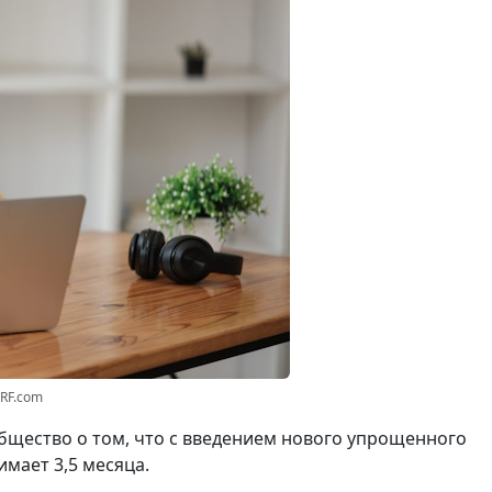
3RF.com
щество о том, что с введением нового упрощенного
мает 3,5 месяца.