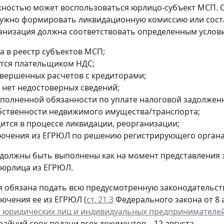
ностью может воспользоваться юрлицо-субъект МСП. 
ужно формировать ликвидационную комиссию или сост
анизация должна соответствовать определенным услов
а в реестр субъектов МСП;
ется плательщиком НДС;
авершенных расчетов с кредиторами;
 нет недостоверных сведений;
сполненной обязанности по уплате налоговой задолжен
обственности недвижимого имущества/транспорта;
дится в процессе ликвидации, реорганизации;
лючения из ЕГРЮЛ по решению регистрирующего органа
 должны быть выполнены как на момент представления 
 юрлица из ЕГРЮЛ.
 обязана подать всю предусмотренную законодательств
лючения ее из ЕГРЮЛ (
ст. 21.3
Федерального закона от 8 а
 юридических лиц и индивидуальных предпринимателе
крайний срок подачи всех документов – 12 августа.