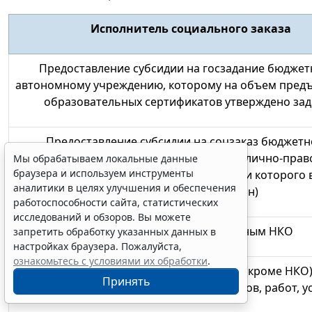
Исполнитель социального заказа
Предоставление субсидии на
госзадание бюджет
автономному учреждению
, которому на объем пред
образовательных сертификатов утверждено за
Предоставление субсидии на
соцзаказ бюджетн
автономному учреждению
иного публично-прав
Мы обрабатываем локальные данные
браузера и используем инструменты
образования
(отличного от того, от имени которого 
аналитики в целях улучшения и обеспечения
уполномоченный орган)
работоспособности сайта, статистических
исследований и обзоров. Вы можете
Предоставление субсидий
иным НКО
запретить обработку указанных данных в
настройках браузера. Пожалуйста,
ознакомьтесь с условиями их обработки
.
Предоставление субсидий
юрлицам (кроме НКО)
Принять
физлицам
– производителям товаров, работ, у