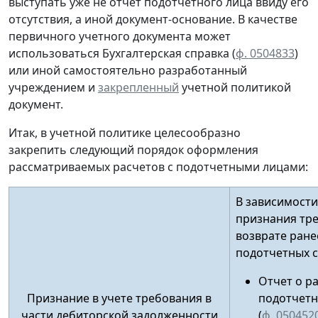
выступать уже не отчет подотчетного лица ввиду его
отсутствия, а иной документ-основание. В качестве
первичного учетного документа
может
использоваться Бухгалтерская справка (
ф. 0504833
)
или иной
самостоятельно разработанный
учреждением и
закрепленный
учетной политикой
документ.
Итак, в учетной политике целесообразно
закрепить следующий порядок оформления
рассматриваемых расчетов с подотчетными лицами:
В зависимости
признания тр
возврате ран
подотчетных 
Отчет о р
Признание в учете требования в
подотчетн
части дебиторской задолженности
(
ф. 050452