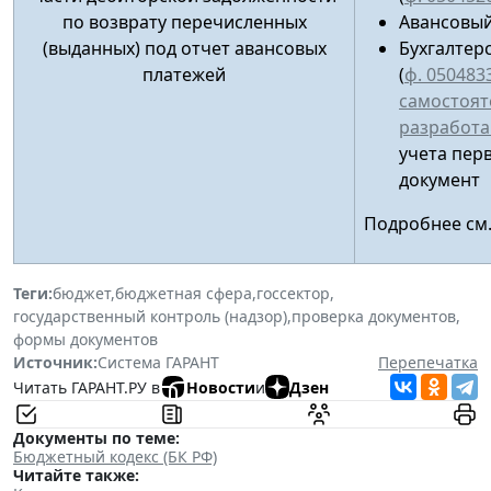
по возврату перечисленных
Авансовый
(выданных) под отчет авансовых
Бухгалтер
платежей
(
ф. 050483
самостоят
разработ
учета пер
документ
Подробнее см
Теги:
бюджет
,
бюджетная сфера
,
госсектор
,
государственный контроль (надзор)
,
проверка документов
,
формы документов
Источник:
Система ГАРАНТ
Перепечатка
Читать ГАРАНТ.РУ в
Новости
и
Дзен
Документы по теме:
Бюджетный кодекс (БК РФ)
Читайте также: