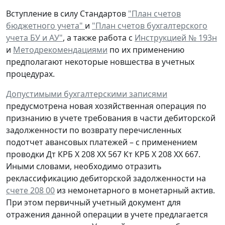
Вступление в силу Стандартов
"План счетов
бюджетного учета"
и
"План счетов бухгалтерского
учета БУ и АУ"
, а также работа с
Инструкцией № 193н
и
Методрекомендациями
по их применению
предполагают некоторые новшества в учетных
процедурах.
Допустимыми бухгалтерскими записями
предусмотрена
новая
хозяйственная операция по
признанию
в учете
требования
в части дебиторской
задолженности
по возврату
перечисленных
подотчет авансовых платежей – с применением
проводки
Дт
КРБ Х 208 ХХ 567
Кт
КРБ Х 208 ХХ 667.
Иными словами, необходимо отразить
реклассификацию дебиторской задолженности на
счете 208 00
из немонетарного в монетарный актив.
При этом первичный учетный документ для
отражения данной операции в учете предлагается