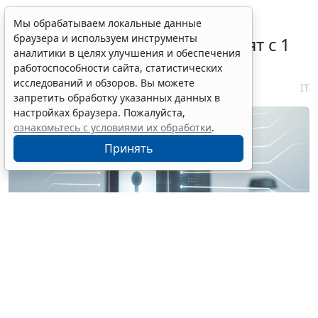
Правовую охрану цифровых
Мы обрабатываем локальные данные
браузера и используем инструменты
технологий в России расширят с 1
аналитики в целях улучшения и обеспечения
января 2027 года
работоспособности сайта, статистических
исследований и обзоров. Вы можете
7 августа 2026 18:04
IT
запретить обработку указанных данных в
настройках браузера. Пожалуйста,
ознакомьтесь с условиями их обработки
.
Принять
© perfectpixelshunter / Фотобанк 123RF.com
В качестве изобретения будет охраняться в т. ч.