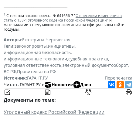
______________________________
1
С текстом законопроекта № 641656-7 "
О внесении изменения в
статью 138-1 Уголовного кодекса Российской Федерации
" и
материалами к нему можно ознакомиться на официальном сайте
Госдумы.
Авторы:
Екатерина Чернявская
Теги:
законопроекты
,
инициативы
,
информационная безопасность
,
информационные технологии
,
судебная практика
,
уголовная ответственность
,
электронный документооборот
,
ВС РФ
,
Правительство РФ
Источник:
ГАРАНТ.РУ
Перепечатка
Читать ГАРАНТ.РУ в
Новости
и
Дзен
Документы по теме:
Уголовный кодекс Российской Федерации