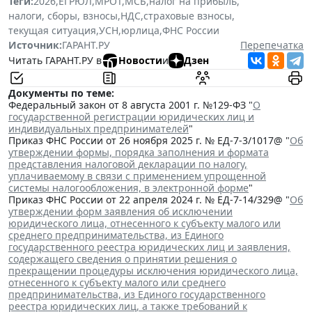
Теги:
2026
,
ЕГРЮЛ
,
МРОТ
,
МСБ
,
налог на прибыль
,
налоги, сборы, взносы
,
НДС
,
страховые взносы
,
текущая ситуация
,
УСН
,
юрлица
,
ФНС России
Источник:
ГАРАНТ.РУ
Перепечатка
Читать ГАРАНТ.РУ в
Новости
и
Дзен
Документы по теме:
Федеральный закон от 8 августа 2001 г. №129-ФЗ "
О
государственной регистрации юридических лиц и
индивидуальных предпринимателей
"
Приказ ФНС России от 26 ноября 2025 г. № ЕД-7-3/1017@ "
Об
утверждении формы, порядка заполнения и формата
представления налоговой декларации по налогу,
уплачиваемому в связи с применением упрощенной
системы налогообложения, в электронной форме
"
Приказ ФНС России от 22 апреля 2024 г. № ЕД-7-14/329@ "
Об
утверждении форм заявления об исключении
юридического лица, отнесенного к субъекту малого или
среднего предпринимательства, из Единого
государственного реестра юридических лиц и заявления,
содержащего сведения о принятии решения о
прекращении процедуры исключения юридического лица,
отнесенного к субъекту малого или среднего
предпринимательства, из Единого государственного
реестра юридических лиц, а также требований к