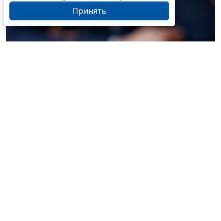
Принять
© liudmilachernetska / Фотобанк 123RF.com
Законом предусматривается увеличение с 3 млн до 5
млн руб. лимита поступления имущества, в том
числе денежных средств, за год, при достижении
которого должен проводиться обязательный аудит
бухгалтерской (финансовой) отчетности
организаций, имеющих организационно-правовую
форму фонда (за исключением государственного