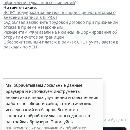
оформлению указанных заявлений
"
Читайте также:
ВС РФ поддержал заявителя в споре с регистратором о
внесении записи в ЕГРЮЛ
Суд обязал заключить трудовой договор при признании
отказа в приеме незаконным
Резидентам РФ указали на нюансы информирования об
открытии счетов за границей
Обеспечительный платеж в рамках СПОТ учитывается в
расходах по УСН
Финансовый порог для
Мы обрабатываем локальные данные
браузера и используем инструменты
обязательного аудита
аналитики в целях улучшения и обеспечения
некоммерческих фондов
работоспособности сайта, статистических
увеличили
исследований и обзоров. Вы можете
запретить обработку указанных данных в
7 августа 2026 17:36
Налоги и бухучет
настройках браузера. Пожалуйста,
ознакомьтесь с условиями их обработки
.