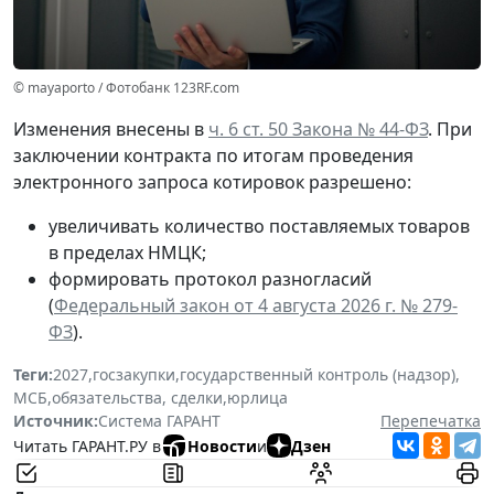
© mayaporto / Фотобанк 123RF.com
Изменения внесены в
ч. 6 ст. 50 Закона № 44-ФЗ
. При
заключении контракта по итогам проведения
электронного запроса котировок разрешено:
увеличивать количество поставляемых товаров
в пределах НМЦК;
формировать протокол разногласий
(
Федеральный закон от 4 августа 2026 г. № 279-
ФЗ
).
Теги:
2027
,
госзакупки
,
государственный контроль (надзор)
,
МСБ
,
обязательства, сделки
,
юрлица
Источник:
Система ГАРАНТ
Перепечатка
Читать ГАРАНТ.РУ в
Новости
и
Дзен