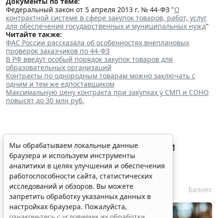
Документы по теме:
Федеральный закон от 5 апреля 2013 г. № 44-ФЗ "
О
контрактной системе в сфере закупок товаров, работ, услуг
для обеспечения государственных и муниципальных нужд
"
Читайте также:
ФАС России рассказала об особенностях внеплановых
проверок заказчиков по 44-ФЗ
В РФ введут особый порядок закупок товаров для
образовательных организаций
Контракты по однородным товарам можно заключать с
одним и тем же едпоставщиком
Максимальную цену контракта при закупках у СМП и СОНО
повысят до 30 млн руб.
Процедуру приостановки или
Мы обрабатываем локальные данные
браузера и используем инструменты
запрета реализации опасной
аналитики в целях улучшения и обеспечения
продукции оптимизируют
работоспособности сайта, статистических
исследований и обзоров. Вы можете
6 августа 2026 15:39
Бизнес
запретить обработку указанных данных в
настройках браузера. Пожалуйста,
ознакомьтесь с условиями их обработки
.