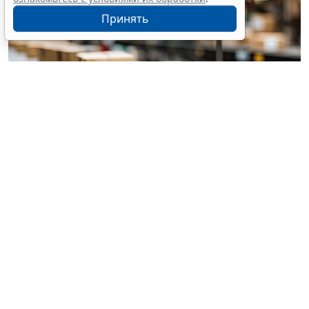
Принять
© pannee99 / Фотобанк 123RF.com
Установлен единый порядок приостановки (запрета)
реализации опасной продукции с использованием
госинформсистемы мониторинга за оборотом
товаров (
Федеральный закон от 4 августа 2026 г. №
331-ФЗ
).
Выездная проверка проводится без
предварительного уведомления контролируемого
лица при оценке соблюдения требований к