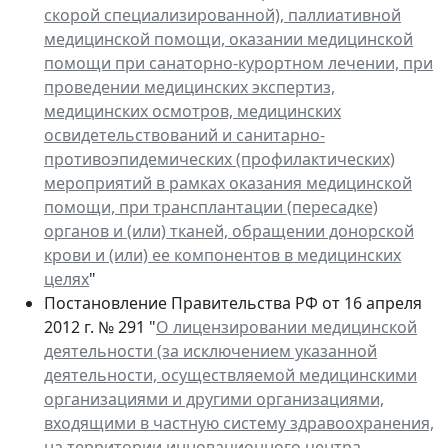
скорой специализированной), паллиативной
медицинской помощи, оказании медицинской
помощи при санаторно-курортном лечении, при
проведении медицинских экспертиз,
медицинских осмотров, медицинских
освидетельствований и санитарно-
противоэпидемических (профилактических)
мероприятий в рамках оказания медицинской
помощи, при трансплантации (пересадке)
органов и (или) тканей, обращении донорской
крови и (или) ее компонентов в медицинских
целях
"
Постановление Правительства РФ от 16 апреля
2012 г. № 291 "
О лицензировании медицинской
деятельности (за исключением указанной
деятельности, осуществляемой медицинскими
организациями и другими организациями,
входящими в частную систему здравоохранения,
на территории инновационного центра