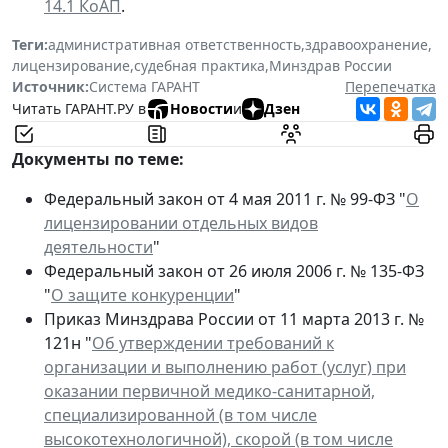
14.1 КоАП
.
Теги:
административная ответственность
,
здравоохранение
,
лицензирование
,
судебная практика
,
Минздрав России
Источник:
Система ГАРАНТ
Перепечатка
Читать ГАРАНТ.РУ в
Новости
и
Дзен
Документы по теме:
Федеральный закон от 4 мая 2011 г. № 99-ФЗ "
О
лицензировании отдельных видов
деятельности
"
Федеральный закон от 26 июля 2006 г. № 135-ФЗ
"
О защите конкуренции
"
Приказ Минздрава России от 11 марта 2013 г. №
121н "
Об утверждении требований к
организации и выполнению работ (услуг) при
оказании первичной медико-санитарной,
специализированной (в том числе
высокотехнологичной), скорой (в том числе