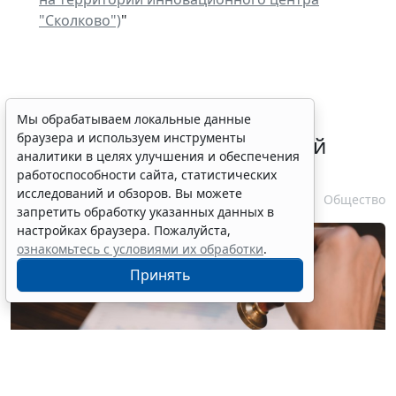
"Сколково")
"
В ГПК РФ уточнили порядок
Мы обрабатываем локальные данные
браузера и используем инструменты
удостоверения доверенностей
аналитики в целях улучшения и обеспечения
находящихся в СИЗО лиц
работоспособности сайта, статистических
исследований и обзоров. Вы можете
7 августа 2026 11:56
Общество
запретить обработку указанных данных в
настройках браузера. Пожалуйста,
ознакомьтесь с условиями их обработки
.
Принять