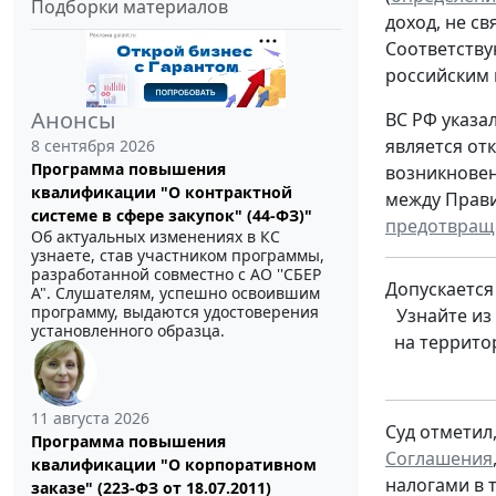
Подборки материалов
доход, не с
Соответству
российским 
Анонсы
ВС РФ указа
является от
8 сентября 2026
Программа повышения
возникновен
квалификации "О контрактной
между Прави
системе в сфере закупок" (44-ФЗ)"
предотвраще
Об актуальных изменениях в КС
узнаете, став участником программы,
разработанной совместно с АО ''СБЕР
Допускается
А". Слушателям, успешно освоившим
программу, выдаются удостоверения
Узнайте из
установленного образца.
на террито
11 августа 2026
Суд отметил
Программа повышения
Соглашения
квалификации "О корпоративном
налогами в 
заказе" (223-ФЗ от 18.07.2011)