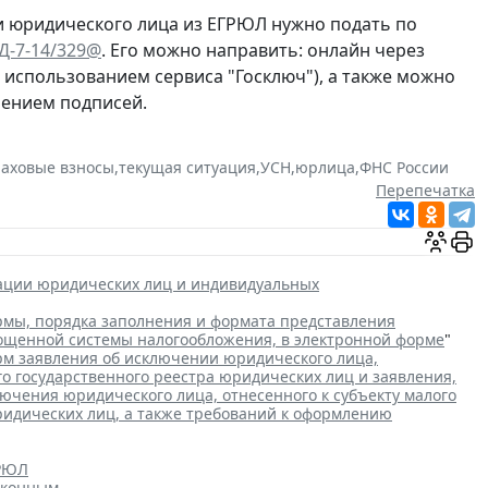
и юридического лица из ЕГРЮЛ нужно подать по
ЕД-7-14/329@
. Его можно направить: онлайн через
с использованием сервиса "Госключ"), а также можно
рением подписей.
раховые взносы
,
текущая ситуация
,
УСН
,
юрлица
,
ФНС России
Перепечатка
рации юридических лиц и индивидуальных
мы, порядка заполнения и формата представления
рощенной системы налогообложения, в электронной форме
"
м заявления об исключении юридического лица,
го государственного реестра юридических лиц и заявления,
чения юридического лица, отнесенного к субъекту малого
ридических лиц, а также требований к оформлению
ГРЮЛ
аконным