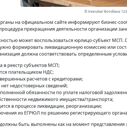
© treeratw/ Фотобанк 12
рганы на официальном сайте информируют бизнес-сооб
процедура прекращения деятельности организации зани
ностью может воспользоваться юрлицо-субъект МСП. 
ужно формировать ликвидационную комиссию или сост
анизация должна соответствовать определенным услов
а в реестр субъектов МСП;
ется плательщиком НДС;
авершенных расчетов с кредиторами;
 нет недостоверных сведений;
сполненной обязанности по уплате налоговой задолжен
обственности недвижимого имущества/транспорта;
дится в процессе ликвидации, реорганизации;
лючения из ЕГРЮЛ по решению регистрирующего органа
 должны быть выполнены как на момент представления 