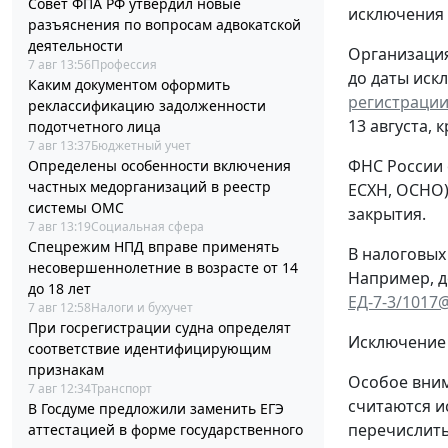
Совет ФПА РФ утвердил новые
исключения
разъяснения по вопросам адвокатской
деятельности
Организация
7 авг 13:56
Профессия
до даты иск
Каким документом оформить
регистрации
реклассификацию задолженности
13 августа, 
подотчетного лица
7 авг 13:37
Бюджетный учет
ФНС России 
Определены особенности включения
частных медорганизаций в реестр
ЕСХН, ОСНО)
системы ОМС
закрытия.
7 авг 13:19
Социальная сфера
Спецрежим НПД вправе применять
В налоговых
несовершеннолетние в возрасте от 14
Например, д
до 18 лет
ЕД-7-3/1017
7 авг 12:58
Налоги и бухучет
При госрегистрации судна определят
Исключение 
соответствие идентифицирующим
признакам
Особое вним
7 авг 12:34
Транспорт
считаются и
В Госдуме предложили заменить ЕГЭ
перечислить
аттестацией в форме государственного