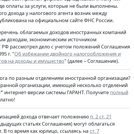
де оплаты за услуги, которые не были выполнены.
о дохода у налогового агента возник между
убликована на официальном сайте ФНС России.
еречень облагаемых доходов иностранных компаний
ым доходам, экономическим источником
ВС РФ рассмотрел дело с учетом положений Соглашения
5 г. "
Об избежании двойного налогообложения и
ов на доходы и имущество
" (далее – Соглашение).
лога по разным отделениям иностранной организации?
странной организации, имеющей несколько отделений
"
интернет-версии системы ГАРАНТ. Получите
полный
латно!
низацией дохода отвечает положению
п. 2 ст. 21
редыдущих статьях Соглашения) могут облагаться
. В то время как юрлицо, ссылаясь на
ст. 7