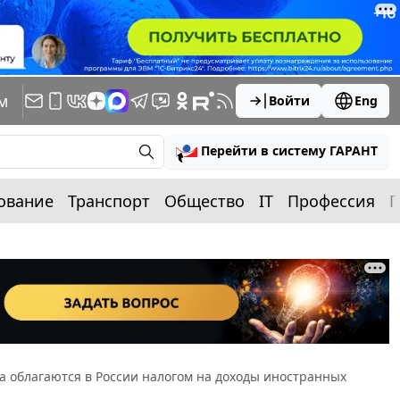
м
Войти
Eng
Перейти в систему ГАРАНТ
ование
Транспорт
Общество
IT
Профессия
П
 облагаются в России налогом на доходы иностранных