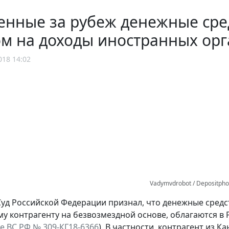
нные за рубеж денежные сред
ом на доходы иностранных ор
018 14:02
Vadymvdrobot / Depositpho
уд Российской Федерации признал, что денежные сред
у контрагенту на безвозмездной основе, облагаются в
е ВC РФ № 309-КГ18-6366
). В частности, контрагент из