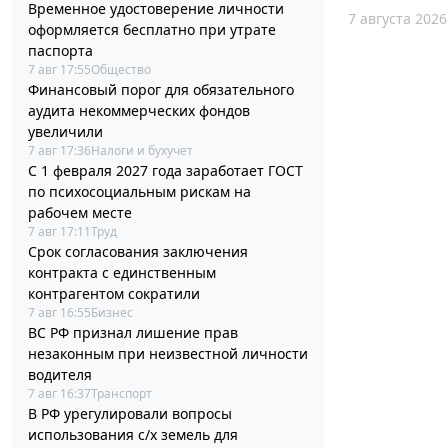
Временное удостоверение личности
7 августа 2026
оформляется бесплатно при утрате
паспорта
7 авг 17:55
Общество
Финансовый порог для обязательного
аудита некоммерческих фондов
увеличили
7 авг 17:36
Налоги и бухучет
С 1 февраля 2027 года заработает ГОСТ
по психосоциальным рискам на
рабочем месте
7 авг 17:11
Труд
Срок согласования заключения
контракта с единственным
контрагентом сократили
7 авг 16:55
Бизнес
ВС РФ признал лишение прав
незаконным при неизвестной личности
водителя
7 авг 16:37
Транспорт
В РФ урегулировали вопросы
использования с/х земель для