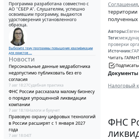
Программа разработана совместно с
Соглашения
АО ''СБЕР А". Слушателям, успешно
территории 
освоившим программу, выдаются
полученных 
удостоверения установленного
образца.
Авторы:
Евге
Теги:
междуна
проверки орг
Выберите тему программы повышения квалификации
Источник:
ГАР
для юристов ...
Читать ГАРАНТ
Новости
Подписать
Персональные данные медработника
Документы 
недопустимо публиковать без его
согласия
Налоговый к
7 авг 18:27
Судебная практика
ФНС России рассказала малому бизнесу
о порядке упрощенной ликвидации
компании
7 авг 18:16
Налоги и бухучет
Правовую охрану цифровых технологий
ФНС Ро
в России расширят с 1 января 2027
года
ликви
7 авг 18:04
IT