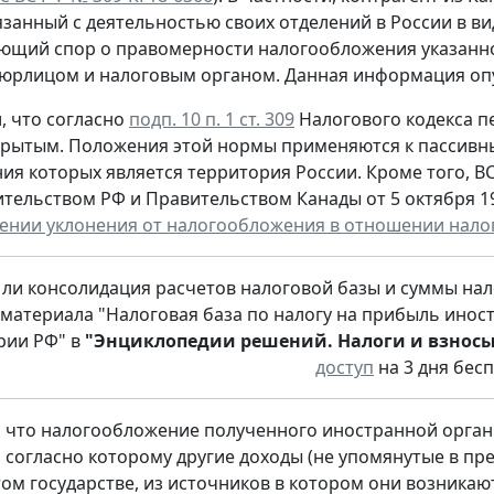
вязанный с деятельностью своих отделений в России в ви
ющий спор о правомерности налогообложения указанног
юрлицом и налоговым органом. Данная информация оп
л, что согласно
подп. 10 п. 1 ст. 309
Налогового кодекса п
крытым. Положения этой нормы применяются к пассивн
ия которых является территория России. Кроме того, 
тельством РФ и Правительством Канады от 5 октября 199
нии уклонения от налогообложения в отношении налог
 ли консолидация расчетов налоговой базы и суммы на
 материала "Налоговая база по налогу на прибыль ино
рии РФ" в
"Энциклопедии решений. Налоги и взносы
доступ
на 3 дня бесп
, что налогообложение полученного иностранной орга
, согласно которому другие доходы (не упомянутые в п
том государстве, из источников в котором они возникают