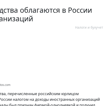
ства облагаются в России
ганизаций
Налоги и бухучет
tos.com
ства, перечисленные российским юрлицом
 России налогом на доходы иностранных организаций
 Канады был признан фирмой-однодневкой и получил