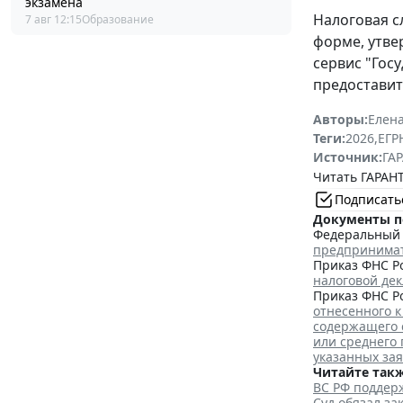
экзамена
Налоговая с
7 авг 12:15
Образование
форме, утв
сервис "Гос
предоставит
Авторы:
Елена
Теги:
2026
,
ЕГ
Источник:
ГАР
Читать ГАРАНТ
Подписать
Документы п
Федеральный з
предпринима
Приказ ФНС Ро
налоговой де
Приказ ФНС Ро
отнесенного к
содержащего 
или среднего
указанных за
Читайте такж
ВС РФ поддерж
Суд обязал з