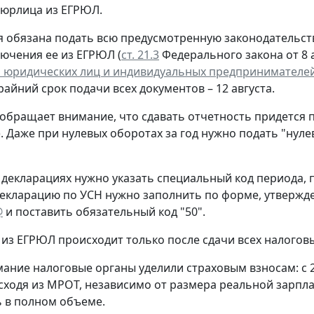
 юрлица из ЕГРЮЛ.
 обязана подать всю предусмотренную законодательств
лючения ее из ЕГРЮЛ (
ст. 21.3
Федерального закона от 8 а
 юридических лиц и индивидуальных предпринимателе
крайний срок подачи всех документов – 12 августа.
обращает внимание, что сдавать отчетность придется 
. Даже при нулевых оборотах за год нужно подать "нул
 декларациях нужно указать специальный код периода
екларацию по УСН нужно заполнить по форме, утверж
@
и поставить обязательный код "50".
из ЕГРЮЛ происходит только после сдачи всех налогов
ание налоговые органы уделили страховым взносам: с 
сходя из МРОТ, независимо от размера реальной зарпла
 в полном объеме.