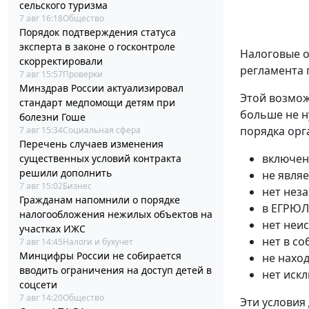
сельского туризма
7 авг 16:18
Общество
Порядок подтверждения статуса
эксперта в законе о госконтроле
Налоговые о
скорректировали
регламента 
7 авг 15:57
Проверки
Минздрав России актуализировал
Этой возмож
стандарт медпомощи детям при
больше не н
болезни Гоше
порядка орг
7 авг 15:34
Социальная сфера
Перечень случаев изменения
включен
существенных условий контракта
решили дополнить
не явля
7 авг 15:02
Бизнес
нет нез
Гражданам напомнили о порядке
в ЕГРЮЛ
налогообложения нежилых объектов на
нет неи
участках ИЖС
нет в с
7 авг 14:45
Налоги и бухучет
Минцифры России не собирается
не нахо
вводить ограничения на доступ детей в
нет иск
соцсети
7 авг 14:20
Общество
Эти условия