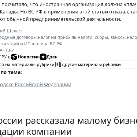
, посчитало, что иностранная организация должна упла
Канады. Но ВС РФ в применении этой статьи отказал, т
от обычной предпринимательской деятельности.
ний Шелест
родные договоры
,
налог на прибыль
,
налоги, сборы, взносы
,
нало
анизаций и ИП
,
юрлица
,
ВС РФ
АНТ.РУ
.РУ в
Новости
и
Дзен
ся на материалы рубрики
Другие материалы рубрики
по теме:
одекс Российской Федерации
ссии рассказала малому бизн
дации компании