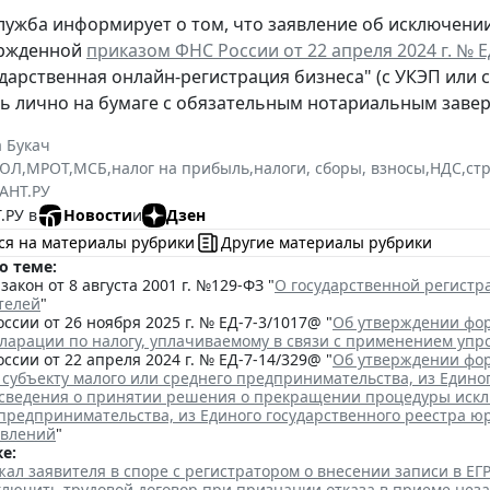
лужба информирует о том, что заявление об исключени
ержденной
приказом ФНС России от 22 апреля 2024 г. № 
ударственная онлайн-регистрация бизнеса" (с УКЭП или 
ь лично на бумаге с обязательным нотариальным заве
 Букач
РЮЛ
,
МРОТ
,
МСБ
,
налог на прибыль
,
налоги, сборы, взносы
,
НДС
,
ст
АНТ.РУ
.РУ в
Новости
и
Дзен
ся на материалы рубрики
Другие материалы рубрики
о теме:
акон от 8 августа 2001 г. №129-ФЗ "
О государственной регист
телей
"
ссии от 26 ноября 2025 г. № ЕД-7-3/1017@ "
Об утверждении фор
кларации по налогу, уплачиваемому в связи с применением уп
ссии от 22 апреля 2024 г. № ЕД-7-14/329@ "
Об утверждении фор
 субъекту малого или среднего предпринимательства, из Едино
сведения о принятии решения о прекращении процедуры исклю
 предпринимательства, из Единого государственного реестра ю
явлений
"
е:
ал заявителя в споре с регистратором о внесении записи в Е
аключить трудовой договор при признании отказа в приеме нез