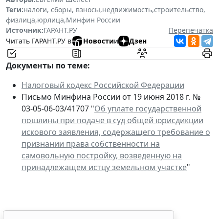
Теги:
налоги, сборы, взносы
,
недвижимость
,
строительство
,
физлица
,
юрлица
,
Минфин России
Источник:
ГАРАНТ.РУ
Перепечатка
Читать ГАРАНТ.РУ в
Новости
и
Дзен
Документы по теме:
Налоговый кодекс Российской Федерации
Письмо Минфина России от 19 июня 2018 г. №
03-05-06-03/41707 "
Об уплате государственной
пошлины при подаче в суд общей юрисдикции
искового заявления, содержащего требование о
признании права собственности на
самовольную постройку, возведенную на
принадлежащем истцу земельном участке
"