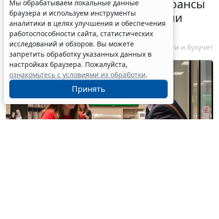
Резидентам РФ указали на нюансы
Мы обрабатываем локальные данные
браузера и используем инструменты
информирования об открытии
аналитики в целях улучшения и обеспечения
счетов за границей
работоспособности сайта, статистических
исследований и обзоров. Вы можете
6 августа 2026 18:27
Налоги и бухучет
запретить обработку указанных данных в
настройках браузера. Пожалуйста,
ознакомьтесь с условиями их обработки
.
Принять
© / Фотобанк 123RF.com
Резиденты РФ (физлица, юрлица, ИП) обязаны
уведомлять налоговые органы об открытии