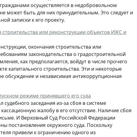
и гражданами осуществляется в недобровольном
 не может быть для них принудительным. Это следует и
ой записки к его проекту.
 строительства или реконструкции объектов ИЖС и
онструкции, окончания строительства или
требованиям законодательства о градостроительной
мления, как предполагается, войдут в числе прочего
кте капитального строительства. Эти и некоторые
ное обсуждение и независимая антикоррупционная
опускном режиме принявшего его суда
л судебного заседания из-за сбоя в системе
 кассационную жалобу в его отсутствие. Наличие сбоя
письме. И Верховный Суд Российской Федерации
ены постановления окружного суда. Поскольку
ителя привели к ограничению одного из