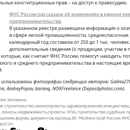
ьных конституционных прав – на доступ к правосудию.
ФНС России рассказала об изменениях в едином рее
предпринимательства
В указанном реестре размещена информация о хоз
в сфере легкой промышленности, среднесписочная
календарный год составила от 250 до 1 тыс. человек
дополнительные сведения (о продукции, участии в
, которые, как считает ФНС России, помогут находить по
алого и среднего предпринимательства в настоящее вре
.
использованы фотографии следующих авторов: Galina2703,
n, AndreyPopov, baranq, NOKFreelance (Depositphotos.com).
рия Зеновина
е строительство
,
законопроекты
,
здравоохранение
,
инициативы
, взносы
,
недвижимость
,
проекты НПА
,
строительство
,
судебная п
ошения
,
формы документов
,
юрлица
,
ВС РФ
,
Минстрой России
,
ФНС
АНТ.РУ