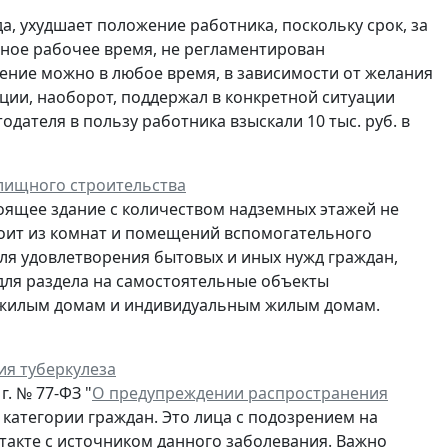
а, ухудшает положение работника, поскольку срок, за
ное рабочее время, не регламентирован
ение можно в любое время, в зависимости от желания
нции, наоборот, поддержал в конкретной ситуации
одателя в пользу работника взыскали 10 тыс. руб. в
лищного строительства
оящее здание с количеством надземных этажей не
стоит из комнат и помещений вспомогательного
я удовлетворения бытовых и иных нужд граждан,
 для раздела на самостоятельные объекты
 жилым домам и индивидуальным жилым домам.
ия туберкулеза
г. № 77-ФЗ "
О предупреждении распространения
е категории граждан. Это лица с подозрением на
онтакте с источником данного заболевания. Важно