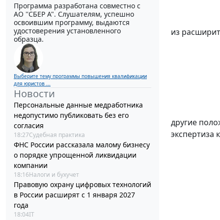
Программа разработана совместно с
АО ''СБЕР А". Слушателям, успешно
освоившим программу, выдаются
удостоверения установленного
из расширит
образца.
Выберите тему программы повышения квалификации
для юристов ...
Новости
Персональные данные медработника
недопустимо публиковать без его
другие поло
согласия
экспертиза к
18:27
Судебная практика
ФНС России рассказала малому бизнесу
о порядке упрощенной ликвидации
компании
18:16
Налоги и бухучет
Правовую охрану цифровых технологий
в России расширят с 1 января 2027
года
18:04
IT