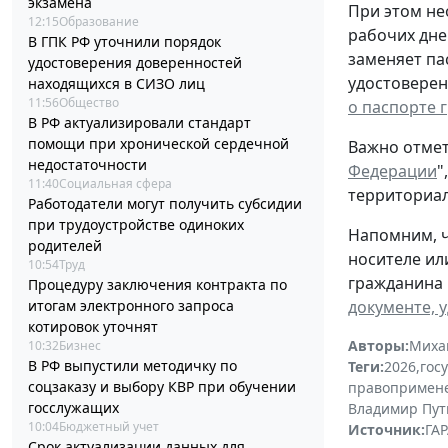
экзамена
При этом не
12:15
Образование
рабочих дне
В ГПК РФ уточнили порядок
заменяет па
удостоверения доверенностей
удостоверен
находящихся в СИЗО лиц
11:56
Общество
о паспорте 
В РФ актуализировали стандарт
помощи при хронической сердечной
Важно отмет
недостаточности
Федерации
"
11:40
Социальная сфера
территориал
Работодатели могут получить субсидии
при трудоустройстве одиноких
Напомним, ч
родителей
носителе ил
10:54
Труд
гражданина 
Процедуру заключения контракта по
итогам электронного запроса
документе, 
котировок уточнят
Авторы:
Миха
10:32
Бизнес
В РФ выпустили методичку по
Теги:
2026
,
гос
соцзаказу и выбору КВР при обучении
правопримен
госслужащих
Владимир Пут
10:04
Бюджетный учет
Источник:
ГАР
Срок актуализации данных для