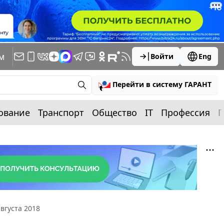
м
Войти
Eng
Перейти в систему ГАРАНТ
ование
Транспорт
Общество
IT
Профессия
П
вгуста 2018