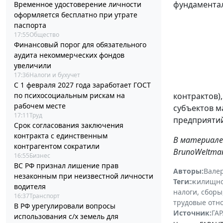
фундаментал
Временное удостоверение личности
оформляется бесплатно при утрате
паспорта
17:55
Общество
Финансовый порог для обязательного
аудита некоммерческих фондов
увеличили
17:36
Налоги и бухучет
С 1 февраля 2027 года заработает ГОСТ
по психосоциальным рискам на
контрактов)
рабочем месте
субъектов м
17:11
Труд
предприятий
Срок согласования заключения
контракта с единственным
В материале 
контрагентом сократили
BrunoWeltman
16:55
Бизнес
ВС РФ признал лишение прав
Авторы:
Вале
незаконным при неизвестной личности
Теги:
жилищно
водителя
налоги, сборы
16:37
Транспорт
трудовые отн
В РФ урегулировали вопросы
Источник:
ГАР
использования с/х земель для