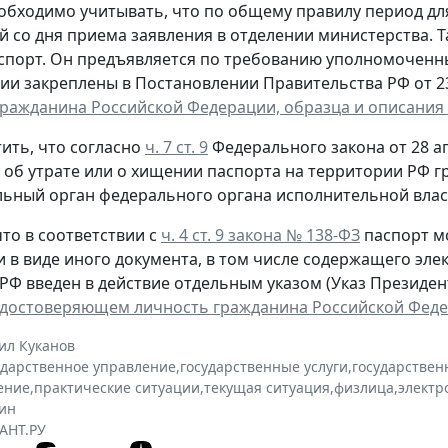
обходимо учитывать, что по общему правилу период д
й со дня приема заявления в отделении министерства. 
спорт. Он предъявляется по требованию уполномоченн
ии закреплены в Постановлении Правительства РФ от 23 
гражданина Российской Федерации, образца и описания
ить, что согласно
ч. 7 ст. 9
Федерального закона от 28 ап
, об утрате или о хищении паспорта на территории РФ 
ьный орган федерального органа исполнительной власт
то в соответствии с
ч. 4 ст. 9 закона № 138-ФЗ
паспорт м
и в виде иного документа, в том числе содержащего эл
РФ введен в действие отдельным указом (Указ Президента
удостоверяющем личность гражданина Российской Фед
ил Куканов
ударственное управление
,
государственные услуги
,
государствен
ение
,
практические ситуации
,
текущая ситуация
,
физлица
,
электр
ин
АНТ.РУ