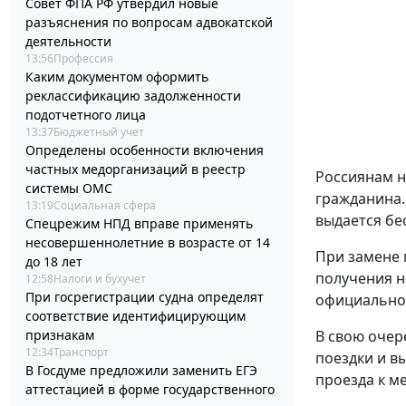
Совет ФПА РФ утвердил новые
разъяснения по вопросам адвокатской
деятельности
13:56
Профессия
Каким документом оформить
реклассификацию задолженности
подотчетного лица
13:37
Бюджетный учет
Определены особенности включения
частных медорганизаций в реестр
Россиянам н
системы ОМС
гражданина.
13:19
Социальная сфера
выдается бе
Спецрежим НПД вправе применять
несовершеннолетние в возрасте от 14
При замене 
до 18 лет
получения н
12:58
Налоги и бухучет
При госрегистрации судна определят
официальном
соответствие идентифицирующим
признакам
В свою очер
12:34
Транспорт
поездки и в
В Госдуме предложили заменить ЕГЭ
проезда к ме
аттестацией в форме государственного