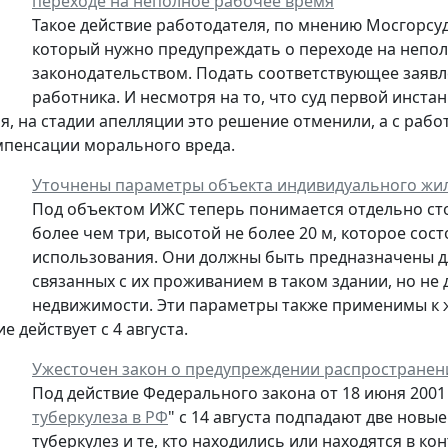
переходе на неполное рабочее время
Такое действие работодателя, по мнению Мосгорсуд
который нужно предупреждать о переходе на непол
законодательством. Подать соответствующее заявл
работника. И несмотря на то, что суд первой инста
, на стадии апелляции это решение отменили, а с работ
мпенсации морального вреда.
Уточнены параметры объекта индивидуального жи
Под объектом ИЖС теперь понимается отдельно ст
более чем три, высотой не более 20 м, которое со
использования. Они должны быть предназначены дл
связанных с их проживанием в таком здании, но не
недвижимости. Эти параметры также применимы к
 действует с 4 августа.
Ужесточен закон о предупреждении распространен
Под действие Федерального закона от 18 июня 2001 
туберкулеза в РФ
" с 14 августа подпадают две новы
туберкулез и те, кто находились или находятся в к