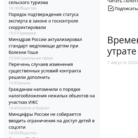
Читать ГАРАНТ
сельского туризма
Подписать
16:18
Общество
Порядок подтверждения статуса
эксперта в законе о госконтроле
скорректировали
15:57
Проверки
Време
Минздрав России актуализировал
стандарт медпомощи детям при
утрате
болезни Гоше
15:34
Социальная сфера
7 августа 2026
Перечень случаев изменения
существенных условий контракта
решили дополнить
15:02
Бизнес
Гражданам напомнили о порядке
налогообложения нежилых объектов на
участках ИЖС
14:45
Налоги и бухучет
Минцифры России не собирается
вводить ограничения на доступ детей в
соцсети
14:20
Общество