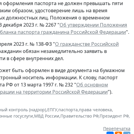
ля оформления паспорта не должен превышать пяти
Таким образом, удостоверение лишь на время
ых должностных лиц. Положения о временном
декабря 2023 г. № 2267 "
Об утверждении Положения
 бланка паспорта гражданина Российской Федерации
".
реля 2023 г. № 138-ФЗ "
О гражданстве Российской
гражданин обязан незамедлительно заявить в
и в сфере внутренних дел.
ожет быть оформлен в виде документа на бумажном
ектронный носитель информации. К слову, паспорт
 РФ от 13 марта 1997 г. № 232 "
Об основном
ерации на территории Российской Федерации
").
ный контроль (надзор)
,
ЕПГУ
,
паспорта
,
права человека
,
онные госуслуги
,
МВД России
,
Правительство РФ
,
Президент РФ
,
Перепечатка