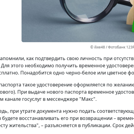
© ilixe48 / Фотобанк 123
апомнили, как подтвердить свою личность при отсутст
 Для этого необходимо получить временное удостовере
сплатно. Понадобится одно черно-белое или цветное фот
паспорта такое удостоверение оформляется по желанию 
ового). При выдаче нового паспорта временное удостов
 канале госуслуг в мессенджере "Макс".
едь, при утрате документа нужно подать соответствующ
ы будете восстанавливать его при возвращении – време
сту жительства", – разъясняется в публикации. Срок дей