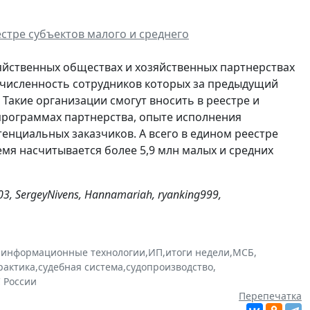
стре субъектов малого и среднего
яйственных обществах и хозяйственных партнерствах
 численность сотрудников которых за предыдущий
. Такие организации смогут вносить в реестре и
 программах партнерства, опыте исполнения
тенциальных заказчиков. А всего в едином реестре
мя насчитывается более 5,9 млн малых и средних
 SergeyNivens, Hannamariah, ryanking999,
,
информационные технологии
,
ИП
,
итоги недели
,
МСБ
,
рактика
,
судебная система
,
судопроизводство
,
 России
Перепечатка