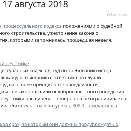
17 августа 2018
Общество
о процессуального кодекса
положениями о судебной
ого строительства, ужесточение закона о
ытия, которыми запомнилась прошедшая неделя.
ой неустойке
оцессуальных кодексов, суд по требованию истца
длежащую взысканию с ответчика на случай
 суд на основе принципов справедливости,
ы из незаконного или недобросовестного поведения.
 неустойки расширена – теперь она не ограничивается
ю обязательства в натуре (
ст. 308.3 Гражданского
ков срок, за который они должны предупреждать о