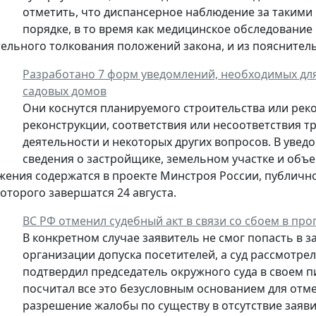
отметить, что диспансерное наблюдение за таким
порядке, в то время как медицинское обследование
ельного толкования положений закона, и из пояснительн
Разработано 7 форм уведомлений, необходимых для
садовых домов
Они коснутся планируемого строительства или рек
реконструкции, соответствия или несоответствия 
деятельности и некоторых других вопросов. В уведо
сведения о застройщике, земельном участке и объе
жения содержатся в проекте Минстроя России, публич
оторого завершатся 24 августа.
ВС РФ отменил судебный акт в связи со сбоем в пр
В конкретном случае заявитель не смог попасть в за
организации допуска посетителей, а суд рассмотрел
подтвердил председатель окружного суда в своем 
посчитал все это безусловным основанием для отм
разрешение жалобы по существу в отсутствие заяв