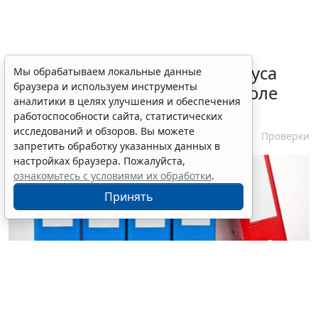
Порядок подтверждения статуса
Мы обрабатываем локальные данные
браузера и используем инструменты
эксперта в законе о госконтроле
аналитики в целях улучшения и обеспечения
скорректировали
работоспособности сайта, статистических
исследований и обзоров. Вы можете
7 августа 2026 15:57
Проверки
запретить обработку указанных данных в
настройках браузера. Пожалуйста,
ознакомьтесь с условиями их обработки
.
Принять