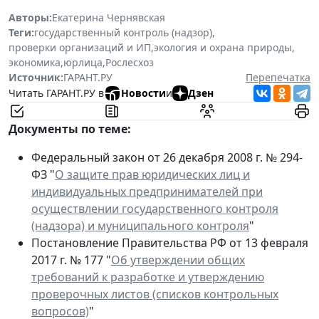
Авторы:
Екатерина Чернявская
Теги:
государственный контроль (надзор)
,
проверки организаций и ИП
,
экология и охрана природы
,
экономика
,
юрлица
,
Рослесхоз
Источник:
ГАРАНТ.РУ
Перепечатка
Читать ГАРАНТ.РУ в
Новости
и
Дзен
Документы по теме:
Федеральный закон от 26 декабря 2008 г. № 294-
ФЗ "
О защите прав юридических лиц и
индивидуальных предпринимателей при
осуществлении государственного контроля
(надзора) и муниципального контроля
"
Постановление Правительства РФ от 13 февраля
2017 г. № 177 "
Об утверждении общих
требований к разработке и утверждению
проверочных листов (списков контрольных
вопросов)
"