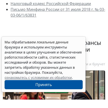
Налоговы
й кодекс Российской Федерации
Письмо Минфина России от 31 июля 2018 г.
№
03-
03-06/1/63831
Резидентам РФ указали на нюансы
Мы обрабатываем локальные данные
браузера и используем инструменты
информирования об открытии
аналитики в целях улучшения и обеспечения
счетов за границей
работоспособности сайта, статистических
исследований и обзоров. Вы можете
6 августа 2026 18:27
Налоги и бухучет
запретить обработку указанных данных в
настройках браузера. Пожалуйста,
ознакомьтесь с условиями их обработки
.
Принять