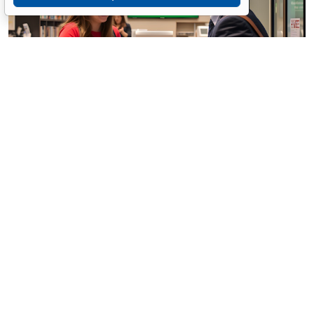
© / Фотобанк 123RF.com
Резиденты РФ (физлица, юрлица, ИП) обязаны
уведомлять налоговые органы об открытии
(закрытии) счетов (вкладов) в иностранных банках,
об изменении реквизитов этих счетов (вкладов).
Такие требования установлены ст. 12 Федерального
закона от 10 декабря 2003 г. № 173 «
О валютном
регулировании и валютном контроле
».
Эти лица также обязаны представлять в налоговую
службу отчеты: