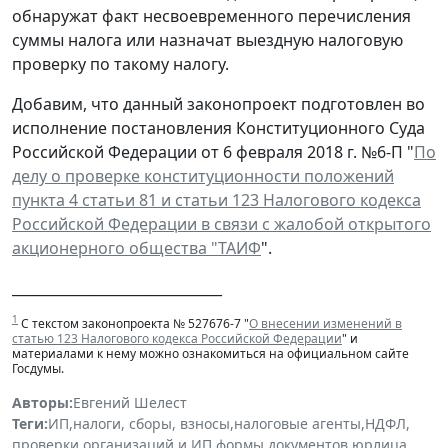
обнаружат факт несвоевременного перечисления
суммы налога или назначат выездную налоговую
проверку по такому налогу.
Добавим, что данный законопроект подготовлен во
исполнение постановления Конституционного Суда
Российской Федерации от 6 февраля 2018 г. №6-П "
По
делу о проверке конституционности положений
пункта 4 статьи 81 и статьи 123 Налогового кодекса
Российской Федерации в связи с жалобой открытого
акционерного общества "ТАИФ
".
______________________________
1
С текстом законопроекта № 527676-7 "
О внесении изменений в
статью 123 Налогового кодекса Российской Федерации
" и
материалами к нему можно ознакомиться на официальном сайте
Госдумы.
Авторы:
Евгений Шелест
Теги:
ИП
,
налоги, сборы, взносы
,
налоговые агенты
,
НДФЛ
,
проверки организаций и ИП
,
формы документов
,
юрлица
,