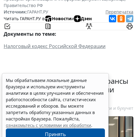
Правительство РФ
Источник:
ГАРАНТ.РУ
Перепечатка
Читать ГАРАНТ.РУ в
Новости
и
Дзен
Документы по теме:
Налоговы
й кодекс Российской Федерации
Резидентам РФ указали на нюансы
Мы обрабатываем локальные данные
браузера и используем инструменты
информирования об открытии
аналитики в целях улучшения и обеспечения
счетов за границей
работоспособности сайта, статистических
исследований и обзоров. Вы можете
6 августа 2026 18:27
Налоги и бухучет
запретить обработку указанных данных в
настройках браузера. Пожалуйста,
ознакомьтесь с условиями их обработки
.
Принять