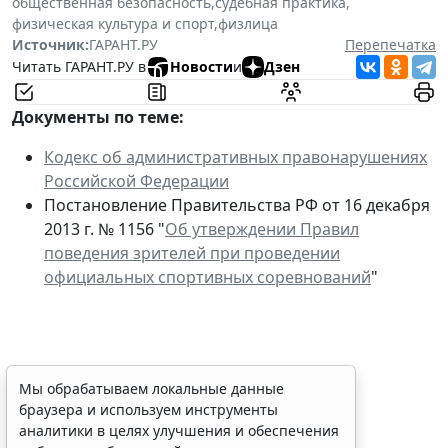
общественная безопасность
,
судебная практика
,
физическая культура и спорт
,
физлица
Источник:
ГАРАНТ.РУ
Перепечатка
Читать ГАРАНТ.РУ в
Новости
и
Дзен
Документы по теме:
Кодекс об административных правонарушениях
Российской Федерации
Постановление Правительства РФ от 16 декабря
2013 г. № 1156 "
Об утверждении Правил
поведения зрителей при проведении
официальных спортивных соревнований
"
Персональные данные
Мы обрабатываем локальные данные
браузера и используем инструменты
медработника недопустимо
аналитики в целях улучшения и обеспечения
публиковать без его согласия