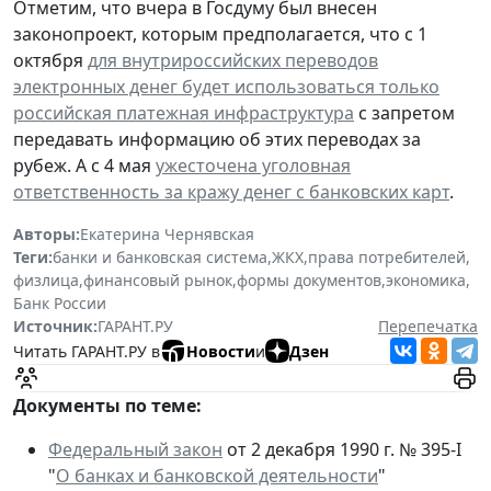
Отметим, что вчера в Госдуму был внесен
законопроект, которым предполагается, что с 1
октября
для внутрироссийских переводов
электронных денег будет использоваться только
российская платежная инфраструктура
с запретом
передавать информацию об этих переводах за
рубеж. А с 4 мая
ужесточена уголовная
ответственность за кражу денег с банковских карт
.
Авторы:
Екатерина Чернявская
Теги:
банки и банковская система
,
ЖКХ
,
права потребителей
,
физлица
,
финансовый рынок
,
формы документов
,
экономика
,
Банк России
Источник:
ГАРАНТ.РУ
Перепечатка
Читать ГАРАНТ.РУ в
Новости
и
Дзен
Документы по теме:
Федеральный закон
от 2 декабря 1990 г. № 395-I
"
О банках и банковской деятельности
"