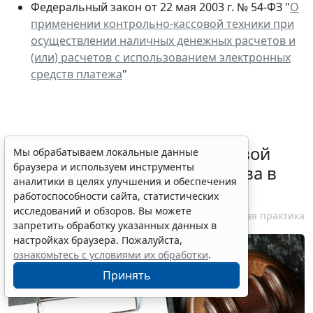
Федеральный закон от 22 мая 2003 г. № 54-ФЗ "
О
применении контрольно-кассовой техники при
осуществлении наличных денежных расчетов и
(или) расчетов с использованием электронных
средств платежа
"
Суд обязал заключить трудовой
Мы обрабатываем локальные данные
браузера и используем инструменты
договор при признании отказа в
аналитики в целях улучшения и обеспечения
приеме незаконным
работоспособности сайта, статистических
исследований и обзоров. Вы можете
6 августа 2026 18:38
Судебная практика
запретить обработку указанных данных в
настройках браузера. Пожалуйста,
ознакомьтесь с условиями их обработки
.
Принять