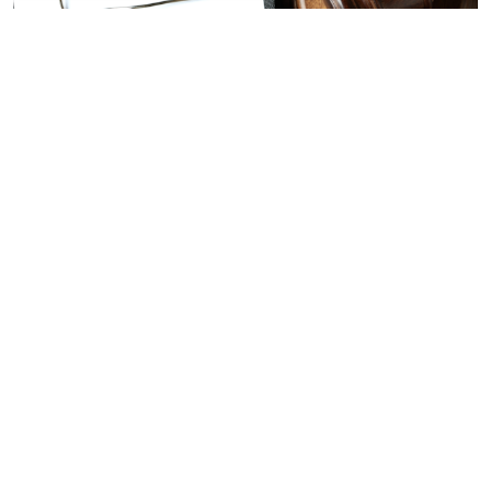
© atlasfoto / Фотобанк 123RF.com
Если суд признает отказ в приеме на работу
необоснованным, соискатель вправе требовать
заключения трудового договора. ВС РФ вновь
напомнил об этом судам и сам обязал компанию
заключить договор с даты первого незаконного
отказа.
Как возник спор.
Соискатель несколько раз подавал
заявления на вакантные должности оператора
станков с программным управлением, сверловщика,
слесаря механосборочных работ и токаря. В каждом
заявлении он просил письменно объяснить