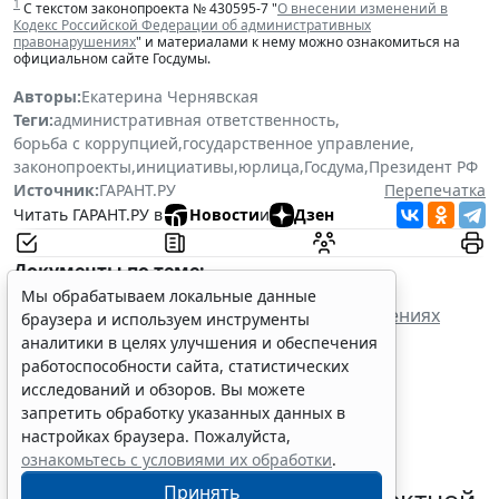
1
С текстом законопроекта № 430595-7 "
О внесении изменений в
Кодекс Российской Федерации об административных
правонарушениях
" и материалами к нему можно ознакомиться на
официальном сайте Госдумы.
Авторы:
Екатерина Чернявская
Теги:
административная ответственность
,
борьба с коррупцией
,
государственное управление
,
законопроекты
,
инициативы
,
юрлица
,
Госдума
,
Президент РФ
Источник:
ГАРАНТ.РУ
Перепечатка
Читать ГАРАНТ.РУ в
Новости
и
Дзен
Документы по теме:
Мы обрабатываем локальные данные
Кодекс об административных правонарушениях
браузера и используем инструменты
Российской Федерации
аналитики в целях улучшения и обеспечения
работоспособности сайта, статистических
исследований и обзоров. Вы можете
запретить обработку указанных данных в
настройках браузера. Пожалуйста,
ознакомьтесь с условиями их обработки
.
Минстрой России разъяснил
Принять