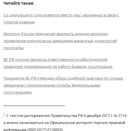
Читайте также:
Со следующего года появится реестр лиц, уволенных в связи с
утратой доверия
Минтруд России предлагает внедрить единую методику
проведения конкурсов на замещение вакантных должностей
госслужбы
ВС РФ уточнит вопросы ответственности работодателей,
незаконно принимающих на работу бывших госслужащих
Президиум ВС РФ утвердил обзор судебной практики по спорам,
связанным с прохождением службы федеральными
госслужащими
______________________________
1
С текстом распоряжения Правительства РФ 6 декабря 2017 г. № 2716-
р можно ознакомиться на Официальном интернет-портале правовой
информации (0001201712110003).