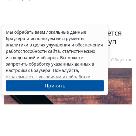
Минцифры России не собирается
Мы обрабатываем локальные данные
браузера и используем инструменты
вводить ограничения на доступ
аналитики в целях улучшения и обеспечения
детей в соцсети
работоспособности сайта, статистических
исследований и обзоров. Вы можете
7 августа 2026 14:20
Общество
запретить обработку указанных данных в
настройках браузера. Пожалуйста,
ознакомьтесь с условиями их обработки
.
Принять