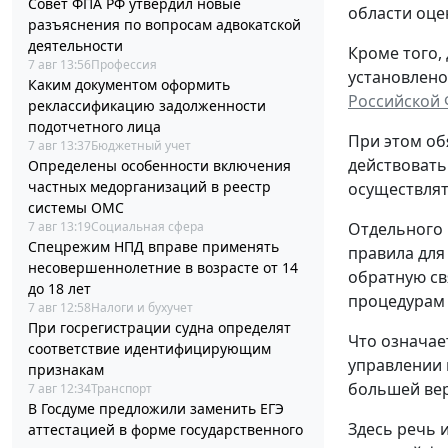
Совет ФПА РФ утвердил новые
области оце
разъяснения по вопросам адвокатской
деятельности
Кроме того,
7 авг 13:56
Профессия
установлено
Каким документом оформить
Российской
реклассификацию задолженности
подотчетного лица
При этом об
7 авг 13:37
Бюджетный учет
действовать
Определены особенности включения
частных медорганизаций в реестр
осуществлят
системы ОМС
7 авг 13:19
Социальная сфера
Отдельного 
Спецрежим НПД вправе применять
правила для
несовершеннолетние в возрасте от 14
обратную св
до 18 лет
процедурам
7 авг 12:58
Налоги и бухучет
При госрегистрации судна определят
Что означае
соответствие идентифицирующим
управлении 
признакам
большей вер
7 авг 12:34
Транспорт
В Госдуме предложили заменить ЕГЭ
Здесь речь 
аттестацией в форме государственного