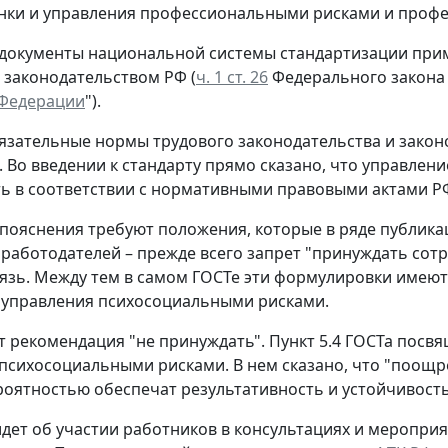
нки и управления профессиональными рисками и проф
 документы национальной системы стандартизации прим
 законодательством РФ (
ч. 1 ст. 26
Федерального закона 
 Федерации
").
язательные нормы трудового законодательства и закон
. Во введении к стандарту прямо сказано, что управл
ь в соответствии с нормативными правовыми актами РФ
пояснения требуют положения, которые в ряде публика
 работодателей – прежде всего запрет "принуждать сотр
язь. Между тем в самом ГОСТе эти формулировки имеют 
 управления психосоциальными рисками.
т рекомендация "не принуждать".
Пункт 5.4 ГОСТа посвя
психосоциальными рисками. В нем сказано, что "поощре
оятностью обеспечат результативность и устойчивост
идет об участии работников в консультациях и меропри