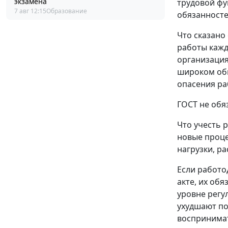
экзамена
трудовой фу
7 авг 12:15
Образование
обязанносте
Что сказано
работы кажд
организация
широком обм
опасения ра
ГОСТ не обя
Что учесть 
новые проце
нагрузки, р
Если работо
акте, их об
уровне регу
ухудшают по
воспринимат