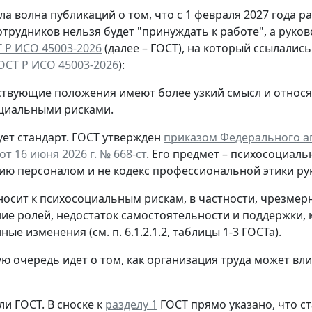
а волна публикаций о том, что с 1 февраля 2027 года 
отрудников нельзя будет "принуждать к работе", а руко
 Р ИСО 45003-2026
(далее – ГОСТ), на который ссылалис
ОСТ Р ИСО 45003-2026
):
ствующие положения имеют более узкий смысл и относя
циальными рисками.
ет стандарт.
ГОСТ утвержден
приказом Федерального аг
т 16 июня 2026 г. № 668-ст
. Его предмет – психосоциаль
ию персоналом и не кодекс профессиональной этики ру
носит к психосоциальным рискам, в частности, чрезмер
ие ролей, недостаток самостоятельности и поддержки, 
ые изменения (см. п. 6.1.2.1.2, таблицы 1-3 ГОСТа).
ую очередь идет о том, как организация труда может вл
ли ГОСТ.
В сноске к
разделу 1
ГОСТ прямо указано, что с