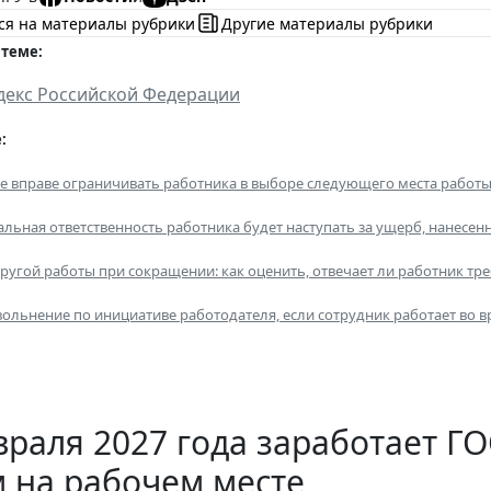
ся на материалы рубрики
Другие материалы рубрики
 теме:
декс Российской Федерации
:
е вправе ограничивать работника в выборе следующего места работ
льная ответственность работника будет наступать за ущерб, нанесе
угой работы при сокращении: как оценить, отвечает ли работник тр
ольнение по инициативе работодателя, если сотрудник работает во в
враля 2027 года заработает 
 на рабочем месте