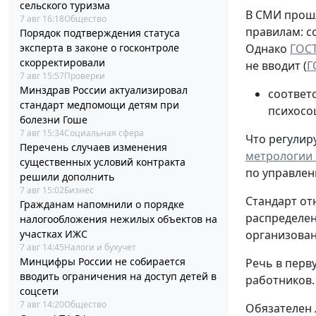
сельского туризма
В СМИ прошл
7 авг 16:18
Общество
правилам: с
Порядок подтверждения статуса
эксперта в законе о госконтроле
Однако
ГОСТ
скорректировали
не вводит (
Г
7 авг 15:57
Проверки
Минздрав России актуализировал
соответ
стандарт медпомощи детям при
психосо
болезни Гоше
7 авг 15:34
Социальная сфера
Что регулиру
Перечень случаев изменения
метрологии о
существенных условий контракта
по управлен
решили дополнить
7 авг 15:02
Бизнес
Стандарт от
Гражданам напомнили о порядке
распределен
налогообложения нежилых объектов на
участках ИЖС
организованн
7 авг 14:45
Налоги и бухучет
Минцифры России не собирается
Речь в перв
вводить ограничения на доступ детей в
работников.
соцсети
7 авг 14:20
Общество
Обязателен 