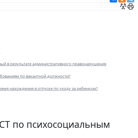
ы
нный в результате административного правонарушения
ебованиям по вакантной должности?
ремя нахождения в отпуске по уходу за ребенком?
ГОСТ по психосоциальным