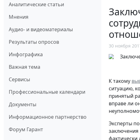
Аналитические статьи
Заключ
Мнения
сотруд
Аудио- и видеоматериалы
отнош
Результаты опросов
30 ноября 201
Инфографика
Важная тема
Сервисы
К такому
вы
ситуацию, к
Профессиональные календари
принятый ра
вправе ли о
Документы
неуполномо
Информационное партнерство
Эксперты по
Форум Гарант
заключения 
фактически 