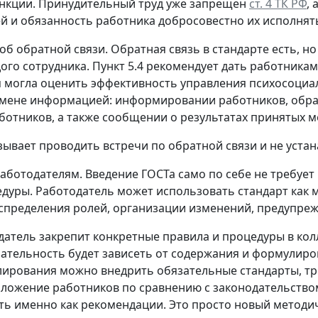
нкции. Принудительный труд уже запрещен
ст. 4 ТК РФ
,
й и обязанность работника добросовестно их исполнят
 об обратной связи.
Обратная связь в стандарте есть, н
ого сотрудника. Пункт 5.4 рекомендует дать работника
 могла оценить эффективность управления психосоциаль
ене информацией: информировании работников, обратн
ботников, а также сообщении о результатах принятых м
зывает проводить встречи по обратной связи и не уста
работодателям.
Введение ГОСТа само по себе не требуе
дуры. Работодатель может использовать стандарт как м
аспределения ролей, организации изменений, предупреж
датель закрепит конкретные правила и процедуры в к
язательность будет зависеть от содержания и формулиро
лирования можно внедрить обязательные стандарты, тр
ложение работников по сравнению с законодательством
ь именно как рекомендации. Это просто новый методич