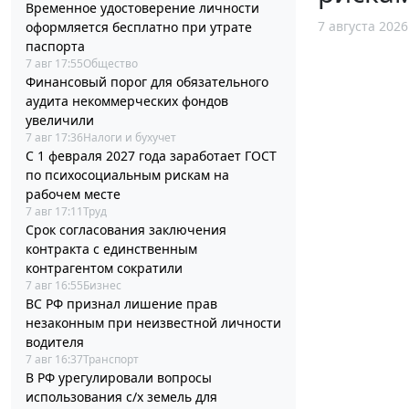
Временное удостоверение личности
7 августа 2026
оформляется бесплатно при утрате
паспорта
7 авг 17:55
Общество
Финансовый порог для обязательного
аудита некоммерческих фондов
увеличили
7 авг 17:36
Налоги и бухучет
С 1 февраля 2027 года заработает ГОСТ
по психосоциальным рискам на
рабочем месте
7 авг 17:11
Труд
Срок согласования заключения
контракта с единственным
контрагентом сократили
7 авг 16:55
Бизнес
ВС РФ признал лишение прав
незаконным при неизвестной личности
водителя
7 авг 16:37
Транспорт
В РФ урегулировали вопросы
использования с/х земель для