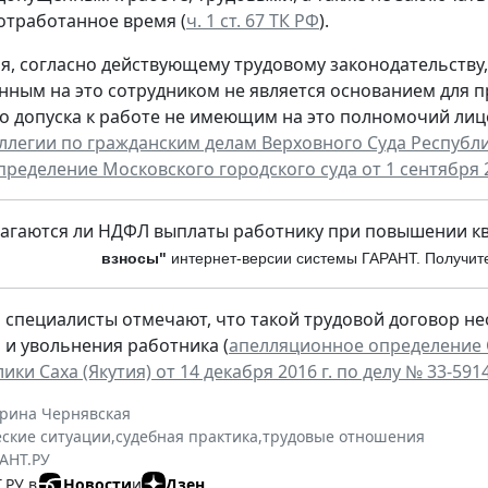
отработанное время (
ч. 1 ст. 67 ТК РФ
).
мя, согласно действующему трудовому законодательству
ным на это сотрудником не является основанием для п
о допуска к работе не имеющим на это полномочий лиц
легии по гражданским делам Верховного Суда Республики 
пределение Московского городского суда от 1 сентября 
лагаются ли НДФЛ выплаты работнику при повышении к
взносы"
интернет-версии си
стемы ГАРАНТ. Получи
м специалисты отмечают, что такой трудовой договор
 и увольнения работника (
апелляционное определение 
ики Саха (Якутия) от 14 декабря 2016 г. по делу № 33-591
ерина Чернявская
ские ситуации
,
судебная практика
,
трудовые отношения
АНТ.РУ
.РУ в
Новости
и
Дзен