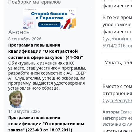
Подборки материалов
фактически 
В то же вре
уполномочен
Анонсы
фактическог
Судебной кол
8 сентября 2026
Программа повышения
5914/2016
,
о
квалификации "О контрактной
системе в сфере закупок" (44-ФЗ)"
Узнать, об
Об актуальных изменениях в КС
узнаете, став участником программы,
разработанной совместно с АО ''СБЕР
А". Слушателям, успешно освоившим
программу, выдаются удостоверения
Вместе с те
установленного образца.
отстранения
Суда Республ
11 августа 2026
Авторы:
Екат
Программа повышения
Теги:
практиче
квалификации "О корпоративном
Источник:
ГАР
заказе" (223-ФЗ от 18.07.2011)
Читать ГАРАНТ