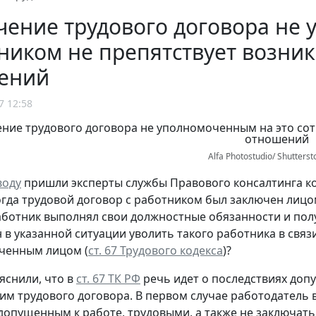
ение трудового договора не
ником не препятствует возни
ений
7 12:58
Alfa Photostudio/ Shutters
воду
пришли эксперты службы Правового консалтинга к
огда трудовой договор с работником был заключен лиц
ботник выполнял свои должностные обязанности и получ
н в указанной ситуации уволить такого работника в свя
ченным лицом (
ст. 67 Трудового кодекса
)?
яснили, что в
ст. 67 ТК РФ
речь идет о последствиях доп
им трудового договора. В первом случае работодатель 
допущенным к работе, трудовыми, а также не заключать