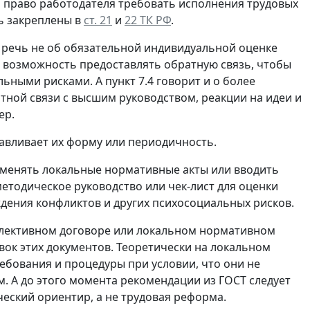
 а право работодателя требовать исполнения трудовых
ь закреплены в
ст. 21
и
22 ТК РФ
.
о речь не об обязательной индивидуальной оценке
м возможность предоставлять обратную связь, чтобы
ными рисками. А пункт 7.4 говорит и о более
ой связи с высшим руководством, реакции на идеи и
ер.
навливает их форму или периодичность.
т менять локальные нормативные акты или вводить
етодическое руководство или чек-лист для оценки
дения конфликтов и других психосоциальных рисков.
оллективном договоре или локальном нормативном
вок этих документов. Теоретически на локальном
ебования и процедуры при условии, что они не
. А до этого момента рекомендации из ГОСТ следует
еский ориентир, а не трудовая реформа.