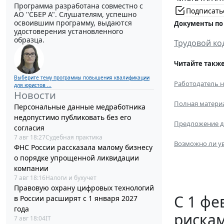
Программа разработана совместно с
Подписать
АО ''СБЕР А". Слушателям, успешно
освоившим программу, выдаются
Документы по
удостоверения установленного
образца.
Трудовой ко
Читайте также
Выберите тему программы повышения квалификации
Работодатель н
для юристов ...
Новости
Полная материа
Персональные данные медработника
недопустимо публиковать без его
Предложение др
согласия
7 авг 18:27
Судебная практика
Возможно ли ув
ФНС России рассказала малому бизнесу
о порядке упрощенной ликвидации
компании
7 авг 18:16
Налоги и бухучет
Правовую охрану цифровых технологий
С 1 фе
в России расширят с 1 января 2027
года
рискам
7 авг 18:04
IT