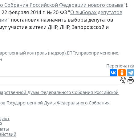
о Собрания Российской Федерации нового созыва
").
22 февраля 2014 г. № 20-ФЗ "
О выборах депутатов
ции
" постановил назначить выборы депутатов
мут участие жители ДНР, ЛНР, Запорожской и
дарственный контроль (надзор)
,
ЕПГУ
,
правоприменение
,
н
Перепечатка
ударственной Думы Федерального Собрания Российской
тов Государственной Думы Федерального Собрания
ируют
й
латы
ействий