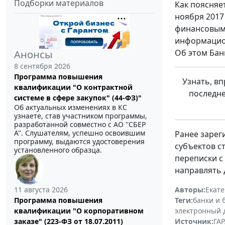
Подборки материалов
Как поясняе
ноября 2017
финансовым
информацион
Об этом Бан
Анонсы
8 сентября 2026
Программа повышения
Узнать, в
квалификации "О контрактной
последне
системе в сфере закупок" (44-ФЗ)"
Об актуальных изменениях в КС
узнаете, став участником программы,
разработанной совместно с АО ''СБЕР
А". Слушателям, успешно освоившим
Ранее зарег
программу, выдаются удостоверения
субъектов с
установленного образца.
переписки с
направлять 
Авторы:
Екат
11 августа 2026
Теги:
банки и 
Программа повышения
электронный 
квалификации "О корпоративном
Источник:
ГАР
заказе" (223-ФЗ от 18.07.2011)