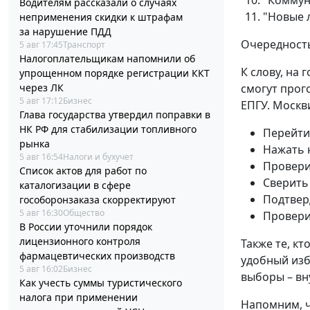
Водителям рассказали о случаях
"Новые 
неприменения скидки к штрафам
за нарушение ПДД
Очередность
5 авг 17:45
Транспорт
Налогоплательщикам напомнили об
К слову, на 
упрощенном порядке регистрации ККТ
смогут прог
через ЛК
5 авг 17:12
Бизнес
ЕПГУ. Москв
Глава государства утвердил поправки в
НК РФ для стабилизации топливного
Перейти
рынка
Нажать 
5 авг 16:54
Налоги и бухучет
Провери
Список актов для работ по
Сверить
каталогизации в сфере
Подтвер
гособоронзаказа скорректируют
5 авг 16:30
Общество
Провери
В России уточнили порядок
лицензионного контроля
Также те, к
фармацевтических производств
удобный изб
5 авг 16:02
Бизнес
выборы – вн
Как учесть суммы туристического
налога при применении
Напомним, ч