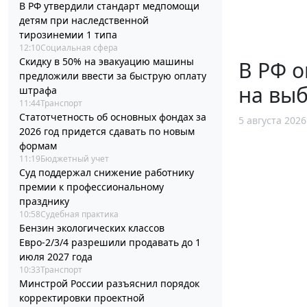
В РФ утвердили стандарт медпомощи
детям при наследственной
тирозинемии 1 типа
12:10
Социальная сфера
Скидку в 50% на эвакуацию машины
В РФ 
предложили ввести за быструю оплату
на выб
штрафа
11:44
Транспорт
Статотчетность об основных фондах за
5 августа 2026
2026 год придется сдавать по новым
формам
11:19
Бюджетный учет
Суд поддержал снижение работнику
премии к профессиональному
празднику
10:58
Судебная практика
Бензин экологических классов
Евро-2/3/4 разрешили продавать до 1
июля 2027 года
10:33
Транспорт
Минстрой России разъяснил порядок
корректировки проектной