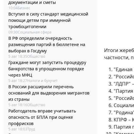
документации и сметы
10:04
Бизнес
Вступил в силу стандарт медицинской
помощи детям при иммунной
тромбоцитопении
09:30
Социальная сфера
В РФ определили очередность
размещения партий в бюллетене на
Итоги жереб
выборах в Госдуму
5 авг 18:35
Общество
частности, 
Граждане могут запустить процедуру
банкротства в упрощенном порядке
"Единая 
через МФЦ
"Россий
5 авг 18:27
Налоги и бухучет
"ЛДПР" 
В России расширили перечень
"Партия
оснований для выдворения мигрантов
"Российс
из страны
Социали
5 авг 18:16
Общество
Работодатель вправе учитывать
"Родина"
опасность от БПЛА при оценке
КПРФ – 
профрисков
Партия 
5 авг 18:03
Труд
"Коммун