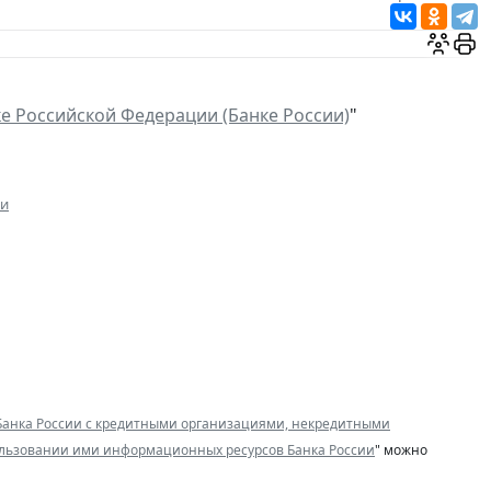
е Российской Федерации (Банке России)
"
ии
Банка России с кредитными организациями, некредитными
льзовании ими информационных ресурсов Банка России
" можно