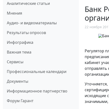
Аналитические статьи
Банк Р
Мнения
орган
Аудио- и видеоматериалы
22 ноября 201
Результаты опросов
Инфографика
Регулятор п
Важная тема
предписания
Сервисы
кабинет учас
отправлять 
Профессиональные календари
организации
Документы
Уточняется,
сертифициро
Информационное партнерство
исходящие с
Форум Гарант
значимыми, 