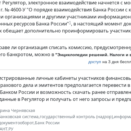
т Регулятор, электронное взаимодействие начнется с мо
 г. № 4600-У "О порядке взаимодействия Банка России 
и организациями и другими участниками информацион
1
ных ресурсов Банка России"
, в настоящий момент до
к обещает дополнительно проинформировать участник
праве ли организация списать комиссию, предусмотренн
го банкротом, можно в
"Энциклопедии решений. Налоги и 
доступ
на 3 дня беспл
истрированные личные кабинеты участников финансовых
трахового дела и эмитентов предполагается перевести в
 Банком России и возможность скачать ранее отправлен
данные в Регулятор и получать от него запросы и предп
ерина Чернявская
банковская система
,
государственный контроль (надзор)
,
информа
документооборот
,
Банк России
АНТ.РУ