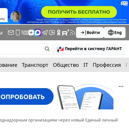
м
Войти
Eng
Перейти в систему ГАРАНТ
ование
Транспорт
Общество
IT
Профессия
П
 поднадзорным организациям через новый Единый личный