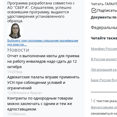
Программа разработана совместно с
Читать ГАРАНТ
АО ''СБЕР А". Слушателям, успешно
Подписать
освоившим программу, выдаются
удостоверения установленного
Документы по
образца.
Федеральный 
Читайте также
Выберите тему программы повышения квалификации
для юристов ...
Минфин России 
Новости
Отчет о выполнении квоты для приема
В России может
на работу инвалидов надо сдать до 12
октября
Легализация кр
13:20
Труд
Адвокатские палаты вправе применять
Банк России бу
УСН при соблюдении условий и
ограничений
______________
12:58
Налоги и бухучет
Контракты по однородным товарам
1
С текстом указ
можно заключать с одним и тем же
финансовыми ор
едпоставщиком
ознакомиться на
12:39
Бизнес