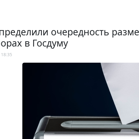
определили очередность разм
орах в Госдуму
 18:35