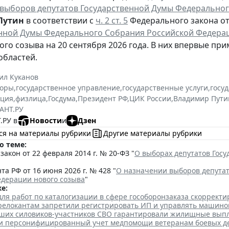
выборов депутатов Государственной Думы Федеральног
Путин
в соответствии с
ч. 2 ст. 5
Федерального закона от 
нной Думы Федерального Собрания Российской Федера
ого созыва на 20 сентября 2026 года. В них впервые при
областей.
ил Куканов
оры
,
государственное управление
,
государственные услуги
,
госу
ация
,
физлица
,
Госдума
,
Президент РФ
,
ЦИК России
,
Владимир Пути
АНТ.РУ
.РУ в
Новости
и
Дзен
ся на материалы рубрики
Другие материалы рубрики
о теме:
акон от 22 февраля 2014 г. № 20-ФЗ "
О выборах депутатов Гос
та РФ от 16 июня 2026 г. № 428 "
О назначении выборов депута
едерации нового созыва
"
е:
для работ по каталогизации в сфере гособоронзаказа скоррект
елокантам запретили регистрировать ИП и управлять машино
ших силовиков-участников СВО гарантировали жилищные вып
ли персонифицированный учет медпомощи ветеранам боевых д