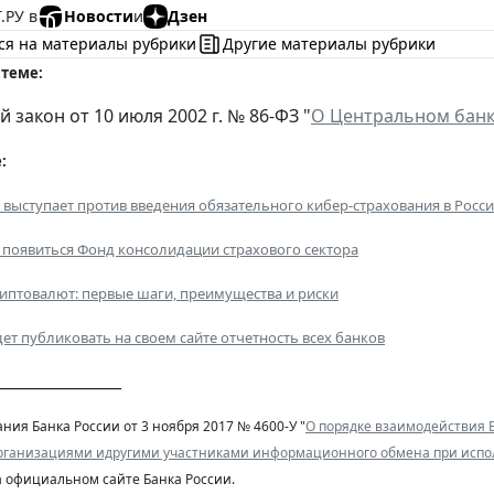
.РУ в
Новости
и
Дзен
ся на материалы рубрики
Другие материалы рубрики
 теме:
закон от 10 июля 2002 г. № 86-ФЗ "
О Центральном банк
:
выступает против введения обязательного кибер-страхования в Росс
 появиться Фонд консолидации страхового сектора
иптовалют: первые шаги, преимущества и риски
дет публиковать на своем сайте отчетность всех банков
________________
ания Банка России от 3 ноября 2017 № 4600-У "
О порядке взаимодействия 
ганизациями идругими участниками информационного обмена при испо
 официальном сайте Банка России.