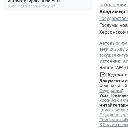
автоматизированной УСН
назначении 
5 авг 15:37
Налоги и бухучет
Владимир 
Государстве
Госдумы нов
Херсонской 
Авторы:
Миха
Теги:
2026
,
выб
текущая ситу
Источник:
ГАР
Читать ГАРАНТ
Подписать
Документы п
Федеральный з
Федерации
"
Указ Президен
Российской Ф
Читайте такж
Список актов 
Осужденным р
Семьям погиб
В России вве