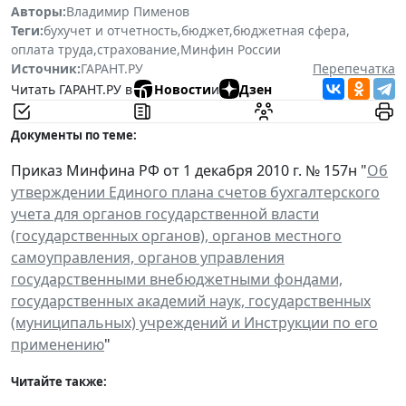
Авторы:
Владимир Пименов
Теги:
бухучет и отчетность
,
бюджет
,
бюджетная сфера
,
оплата труда
,
страхование
,
Минфин России
Источник:
ГАРАНТ.РУ
Перепечатка
Читать ГАРАНТ.РУ в
Новости
и
Дзен
Документы по теме:
Приказ Минфина РФ от 1 декабря 2010 г. № 157н "
Об
утверждении Единого плана счетов бухгалтерского
учета для органов государственной власти
(государственных органов), органов местного
самоуправления, органов управления
государственными внебюджетными фондами,
государственных академий наук, государственных
(муниципальных) учреждений и Инструкции по его
применению
"
Читайте также: