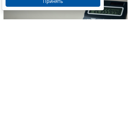
Принять
© haniak138 / Фотобанк 123RF.com
Минфин России сообщает, что с 1 января 2027
года
изменятся
правила ведения выполняющими
гособоронзаказ организациями раздельного учета
результатов финансово-хозяйственной
деятельности. Установлен порядок калькулирования
себестоимости продукции, поставляемой по
гособоронзаказу, и учета затрат выполняющими его
организациями. Министерство прокомментировало
нововведения (
Информационное сообщение