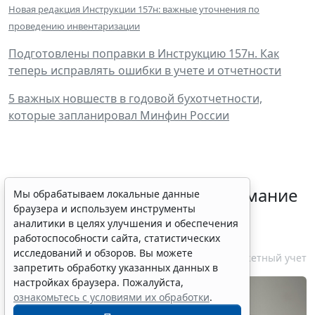
Новая редакция Инструкции 157н: важные уточнения по
проведению инвентаризации
Подготовлены поправки в Инструкцию 157н. Как
теперь исправлять ошибки в учете и отчетности
5 важных новшеств в годовой бухотчетности,
которые запланировал Минфин России
Минфин России обратил внимание
Мы обрабатываем локальные данные
браузера и используем инструменты
на правила учета затрат и
аналитики в целях улучшения и обеспечения
калькулирования по ГОЗ
работоспособности сайта, статистических
исследований и обзоров. Вы можете
10 августа 2026 16:26
Бюджетный учет
запретить обработку указанных данных в
настройках браузера. Пожалуйста,
ознакомьтесь с условиями их обработки
.