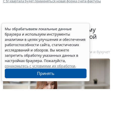
С IV квартала будет применяться новая форма счета-фактуры
ФНС России рассказала малому
Мы обрабатываем локальные данные
браузера и используем инструменты
бизнесу о порядке упрощенной
аналитики в целях улучшения и обеспечения
ликвидации компании
работоспособности сайта, статистических
исследований и обзоров. Вы можете
7 августа 2026 18:16
Налоги и бухучет
запретить обработку указанных данных в
настройках браузера. Пожалуйста,
ознакомьтесь с условиями их обработки
.
Принять