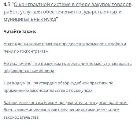
ФЗ "
О контрактной системе в сфере закупок товаров,
работ, услуг для обеспечения государственных и
муниципальных нужд
"
Читайте также:
Утверждены новые правила определения размеров штрафов и
пени по госконтрактам
Не исключено, что в закупках госкомпаний не смогут участвовать
аффилированные юрлица
Президиум ВС РФ утвердил обзор судебной практики по
применению законодательства о госзакупках
Заключение госзаказчиком предварительного договора может
быть квалифицировано как нарушение антимонопольного
законодательства