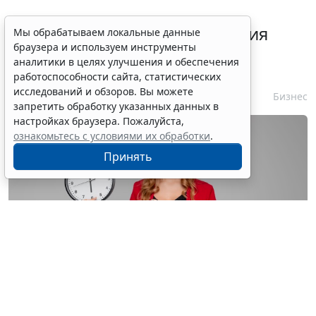
Срок согласования заключения
Мы обрабатываем локальные данные
браузера и используем инструменты
контракта с единственным
аналитики в целях улучшения и обеспечения
контрагентом сократили
работоспособности сайта, статистических
исследований и обзоров. Вы можете
7 августа 2026 16:55
Бизнес
запретить обработку указанных данных в
настройках браузера. Пожалуйста,
ознакомьтесь с условиями их обработки
.
Принять
© astimak / Фотобанк 123RF.com