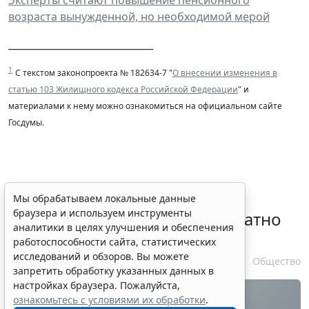
возраста вынужденной, но необходимой мерой
______________________________
1
С текстом законопроекта № 182634-7 "
О внесении изменения в
статью 103 Жилищного кодекса Российской Федерации
" и
материалами к нему можно ознакомиться на официальном сайте
Госдумы.
Временное удостоверение
Мы обрабатываем локальные данные
браузера и используем инструменты
личности оформляется бесплатно
аналитики в целях улучшения и обеспечения
при утрате паспорта
работоспособности сайта, статистических
исследований и обзоров. Вы можете
7 августа 2026 17:55
Общество
запретить обработку указанных данных в
настройках браузера. Пожалуйста,
ознакомьтесь с условиями их обработки
.