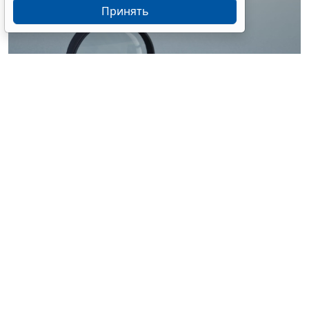
Принять
© ilixe48 / Фотобанк 123RF.com
Россиянам напомнили, как подтвердить свою
личность при отсутствии основного документа для
идентификации гражданина. Для этого необходимо
получить временное удостоверение лично в
подразделении МВД России. Оно выдается
бесплатно. Понадобится одно черно-белое или
цветное фото размером 3,5x4,5 см.
При замене паспорта такое удостоверение