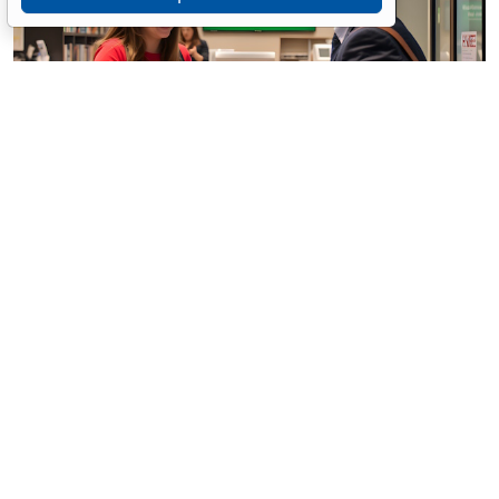
© / Фотобанк 123RF.com
Резиденты РФ (физлица, юрлица, ИП) обязаны
уведомлять налоговые органы об открытии
(закрытии) счетов (вкладов) в иностранных банках,
об изменении реквизитов этих счетов (вкладов).
Такие требования установлены ст. 12 Федерального
закона от 10 декабря 2003 г. № 173 «
О валютном
регулировании и валютном контроле
».
Эти лица также обязаны представлять в налоговую
службу отчеты: