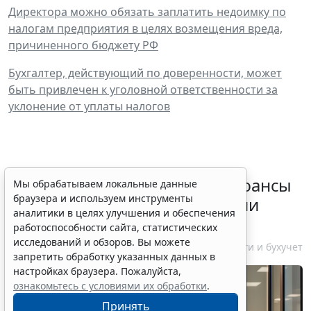
Директора можно обязать заплатить недоимку по
налогам предприятия в целях возмещения вреда,
причиненного бюджету РФ
Бухгалтер, действующий по доверенности, может
быть привлечен к уголовной ответственности за
уклонение от уплаты налогов
Резидентам РФ указали на нюансы
Мы обрабатываем локальные данные
браузера и используем инструменты
информирования об открытии
аналитики в целях улучшения и обеспечения
счетов за границей
работоспособности сайта, статистических
исследований и обзоров. Вы можете
6 августа 2026 18:27
Налоги и бухучет
запретить обработку указанных данных в
настройках браузера. Пожалуйста,
ознакомьтесь с условиями их обработки
.
Принять