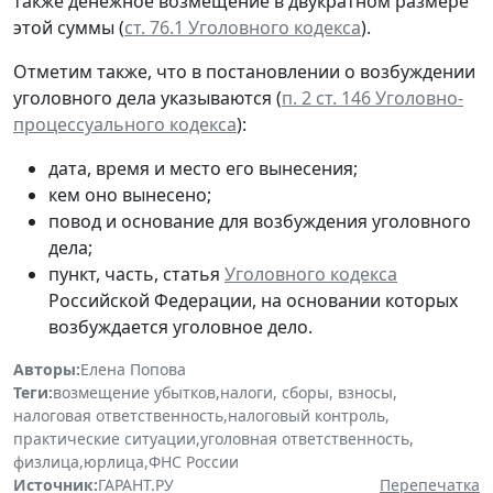
также денежное возмещение в двукратном размере
этой суммы (
ст. 76.1 Уголовного кодекса
).
Отметим также, что в постановлении о возбуждении
уголовного дела указываются (
п. 2 ст. 146 Уголовно-
процессуального кодекса
):
дата, время и место его вынесения;
кем оно вынесено;
повод и основание для возбуждения уголовного
дела;
пункт, часть, статья
Уголовного кодекса
Российской Федерации, на основании которых
возбуждается уголовное дело.
Авторы:
Елена Попова
Теги:
возмещение убытков
,
налоги, сборы, взносы
,
налоговая ответственность
,
налоговый контроль
,
практические ситуации
,
уголовная ответственность
,
физлица
,
юрлица
,
ФНС России
Источник:
ГАРАНТ.РУ
Перепечатка