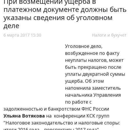
При возмещении ущерба в
платежном документе должны быть
указаны сведения об уголовном
деле
6 марта 2017 15:30
Налоги и бухучет
Уголовное дело,
возбужденное по факту
неуплаты налогов, может
быть прекращено после
уплаты двукратной суммы
ущерба. Об этом
напомнила заместитель
начальника Управления
по работе с
задолженностью и банкротством ФНС России
Ульяна Вотякова
на конференции КСК групп
"Налоговое законодательство и налоговые споры:
итоги 2016 года – перспективы 2017 года",