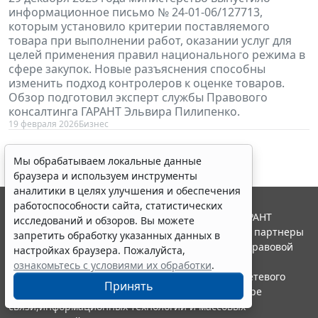
информационное письмо № 24-01-06/127713,
которым установило критерии поставляемого
товара при выполнении работ, оказании услуг для
целей применения правил национального режима в
сфере закупок. Новые разъяснения способны
изменить подход контролеров к оценке товаров.
Обзор подготовил эксперт службы Правового
консалтинга ГАРАНТ Эльвира Пилипенко.
19 февраля 2026
Бизнес
Мы обрабатываем локальные данные
браузера и используем инструменты
аналитики в целях улучшения и обеспечения
работоспособности сайта, статистических
© ООО "НПП "ГАРАНТ-СЕРВИС", 2026. Система ГАРАНТ
исследований и обзоров. Вы можете
выпускается с 1990 года. Компания "Гарант" и ее партнеры
запретить обработку указанных данных в
являются участниками Российской ассоциации правовой
настройках браузера. Пожалуйста,
информации ГАРАНТ.
ознакомьтесь с условиями их обработки
.
Портал ГАРАНТ.РУ зарегистрирован в качестве сетевого
Принять
издания Федеральной службой по надзору в сфере
связи,информационных технологий и массовых