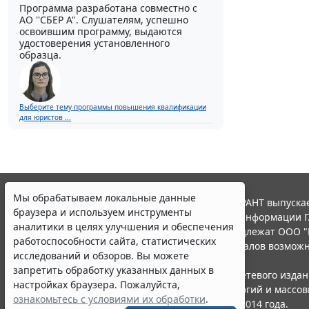
Программа разработана совместно с
АО ''СБЕР А". Слушателям, успешно
освоившим программу, выдаются
удостоверения установленного
образца.
Выберите тему программы повышения квалификации
для юристов ...
Мы обрабатываем локальные данные
© ООО "НПП "ГАРАНТ-СЕРВИС", 2026. Система ГАРАНТ выпускае
браузера и используем инструменты
участниками Российской ассоциации правовой информации Г
аналитики в целях улучшения и обеспечения
Все права на материалы сайта ГАРАНТ.РУ принадлежат ООО "
работоспособности сайта, статистических
Полное или частичное воспроизведение материалов возможн
исследований и обзоров. Вы можете
Правила использования портала.
запретить обработку указанных данных в
Портал ГАРАНТ.РУ зарегистрирован в качестве сетевого изда
настройках браузера. Пожалуйста,
надзору в сфере связи,информационных технологий и массо
ознакомьтесь с условиями их обработки
.
(Роскомнадзором), Эл № ФС77-58365 от 18 июня 2014 года.