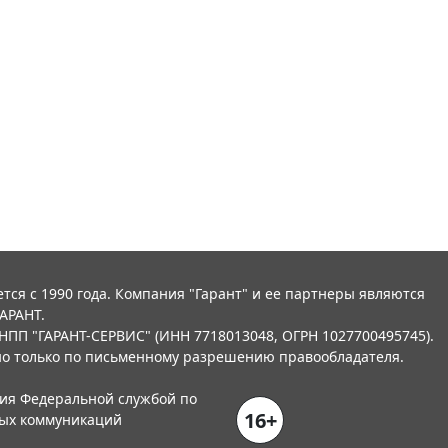
тся с 1990 года. Компания "Гарант" и ее партнеры являются
АРАНТ.
НПП "ГАРАНТ-СЕРВИС" (ИНН 7718013048, ОГРН 1027700495745).
о только по письменному разрешению правообладателя.
ния Федеральной службой по
16+
вых коммуникаций