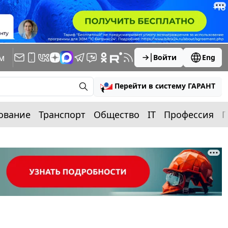
м
Войти
Eng
Перейти в систему ГАРАНТ
ование
Транспорт
Общество
IT
Профессия
П