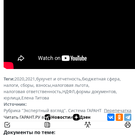
Теги:
2020
,
2021
,
бухучет и отчетность
,
бюджетная сфера
,
налоги, сборы, взносы
,
налоговая льгота
,
налоговая ответственность
,
НДФЛ
,
формы документов
,
юрлица
,
Елена Титова
Источник:
Рубрика "Экспертный взгляд". Система ГАРАНТ
Перепечатка
Читать ГАРАНТ.РУ в
Новости
и
Дзен
Документы по теме: