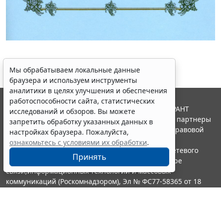
Мы обрабатываем локальные данные
браузера и используем инструменты
аналитики в целях улучшения и обеспечения
работоспособности сайта, статистических
© ООО "НПП "ГАРАНТ-СЕРВИС", 2026. Система ГАРАНТ
исследований и обзоров. Вы можете
выпускается с 1990 года. Компания "Гарант" и ее партнеры
запретить обработку указанных данных в
являются участниками Российской ассоциации правовой
настройках браузера. Пожалуйста,
информации ГАРАНТ.
ознакомьтесь с условиями их обработки
.
Портал ГАРАНТ.РУ зарегистрирован в качестве сетевого
Принять
издания Федеральной службой по надзору в сфере
связи,информационных технологий и массовых
коммуникаций (Роскомнадзором), Эл № ФС77-58365 от 18
июня 2014 года.
16+