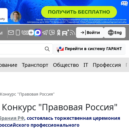
м
Войти
Eng
Перейти в систему ГАРАНТ
ование
Транспорт
Общество
IT
Профессия
П
Конкурс "Правовая Россия"
Конкурс "Правовая Россия"
обрания РФ
, состоялась торжественная церемония
ероссийского профессионального