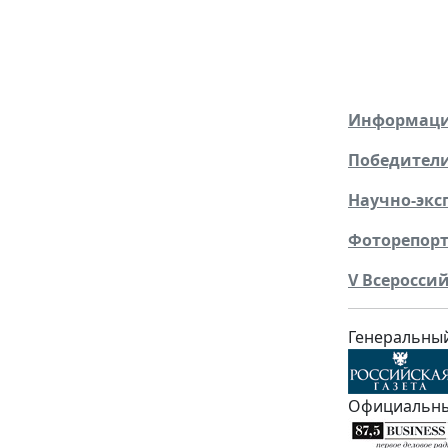
Информация
Победители
Научно-экс
Фоторепорт
V Всеросси
Генеральны
Официальны