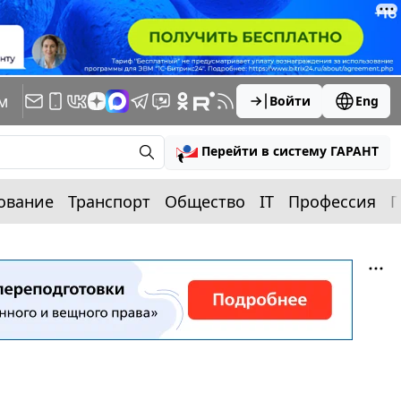
м
Войти
Eng
Перейти в систему ГАРАНТ
ование
Транспорт
Общество
IT
Профессия
П