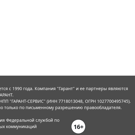
тся с 1990 года. Компания "Гарант" и ее партнеры являются
АРАНТ.
НПП "ГАРАНТ-СЕРВИС" (ИНН 7718013048, ОГРН 1027700495745).
о только по письменному разрешению правообладателя.
ния Федеральной службой по
16+
вых коммуникаций