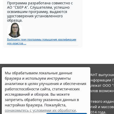
Программа разработана совместно с
АО ''СБЕР А". Слушателям, успешно
освоившим программу, выдаются
удостоверения установленного
образца.
Выберите тему программы повышения квалификации
для юристов ...
Мы обрабатываем локальные данные
© ООО "НПП "ГАРАНТ-СЕРВИС", 2026. Система ГАРАНТ выпускае
браузера и используем инструменты
участниками Российской ассоциации правовой информации Г
аналитики в целях улучшения и обеспечения
Все права на материалы сайта ГАРАНТ.РУ принадлежат ООО "
работоспособности сайта, статистических
Полное или частичное воспроизведение материалов возможн
исследований и обзоров. Вы можете
Правила использования портала.
запретить обработку указанных данных в
Портал ГАРАНТ.РУ зарегистрирован в качестве сетевого изда
настройках браузера. Пожалуйста,
надзору в сфере связи,информационных технологий и массо
ознакомьтесь с условиями их обработки
.
(Роскомнадзором), Эл № ФС77-58365 от 18 июня 2014 года.