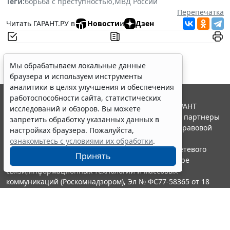
Теги:
борьба с преступностью
,
МВД России
Перепечатка
Читать ГАРАНТ.РУ в
Новости
и
Дзен
Мы обрабатываем локальные данные
браузера и используем инструменты
аналитики в целях улучшения и обеспечения
работоспособности сайта, статистических
© ООО "НПП "ГАРАНТ-СЕРВИС", 2026. Система ГАРАНТ
исследований и обзоров. Вы можете
выпускается с 1990 года. Компания "Гарант" и ее партнеры
запретить обработку указанных данных в
являются участниками Российской ассоциации правовой
настройках браузера. Пожалуйста,
информации ГАРАНТ.
ознакомьтесь с условиями их обработки
.
Портал ГАРАНТ.РУ зарегистрирован в качестве сетевого
Принять
издания Федеральной службой по надзору в сфере
связи,информационных технологий и массовых
коммуникаций (Роскомнадзором), Эл № ФС77-58365 от 18
июня 2014 года.
16+
Контакты
8-800-200-88-88