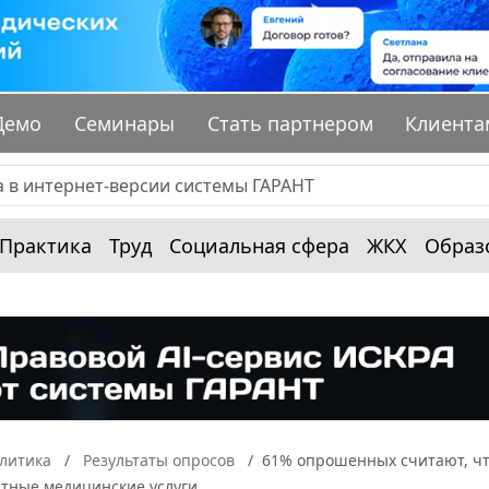
Демо
Семинары
Стать партнером
Клиента
Практика
Труд
Социальная сфера
ЖКХ
Образ
алитика
Результаты опросов
61% опрошенных считают, чт
атные медицинские услуги