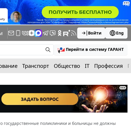
м
Войти
Eng
Перейти в систему ГАРАНТ
ование
Транспорт
Общество
IT
Профессия
П
о государственные поликлиники и больницы не должны