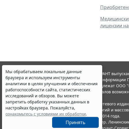
Приобретени
Медицинские
лицензии на
Мы обрабатываем локальные данные
© ООО "НПП "ГАРАНТ-СЕРВИС", 2026. Система ГАРАНТ выпускае
браузера и используем инструменты
участниками Российской ассоциации правовой информации Г
аналитики в целях улучшения и обеспечения
Все права на материалы сайта ГАРАНТ.РУ принадлежат ООО "
работоспособности сайта, статистических
Полное или частичное воспроизведение материалов возможн
исследований и обзоров. Вы можете
Правила использования портала.
запретить обработку указанных данных в
Портал ГАРАНТ.РУ зарегистрирован в качестве сетевого изда
настройках браузера. Пожалуйста,
надзору в сфере связи,информационных технологий и массо
ознакомьтесь с условиями их обработки
.
(Роскомнадзором), Эл № ФС77-58365 от 18 июня 2014 года.
ООО "НПП "ГАРАНТ-СЕРВИС", 119234, г. Москва, тер. Ленинские 
Принять
Разработчик ЭПС Система ГАРАНТ – ООО "НПП "
Гарант-Сервис