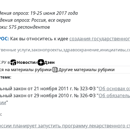
дения опроса:
19
-
25
июня
201
7
года
ения опроса: Россия, все округа
рки:
575
респондентов
ОС:
Как вы относитесь к идее
создания государственно
твенные услуги
,
законопроекты
,
здравоохранение
,
инициативы
,
с
.РУ в
Новости
и
Дзен
ся на материалы рубрики
Другие материалы рубрики
 теме:
ный закон от 21 ноября 2011 г. № 323-ФЗ "
Об основах о
ный закон от 29 ноября 2010 г. № 326-ФЗ "
Об обязатель
ции
"
:
ссии планирует запустить программу лекарственного с