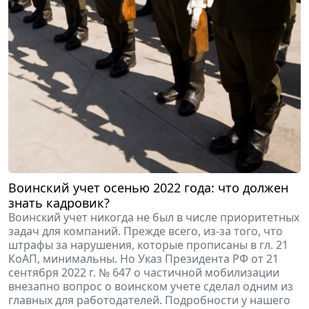
Воинский учет осенью 2022 года: что должен
знать кадровик?
Воинский учет никогда не был в числе приоритетных
задач для компаний. Прежде всего, из-за того, что
штрафы за нарушения, которые прописаны в гл. 21
КоАП, минимальны. Но Указ Президента РФ от 21
сентября 2022 г. № 647 о частичной мобилизации
внезапно вопрос о воинском учете сделал одним из
главных для работодателей. Подробности у нашего