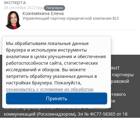
эксперта.
28 сентября 2022
Труд
Популярно
Кожемякина Елена
Управляющий партнер юридической компании BLS
Мы обрабатываем локальные данные
браузера и используем инструменты
аналитики в целях улучшения и обеспечения
работоспособности сайта, статистических
© ООО "НПП "ГАРАНТ-СЕРВИС", 2026. Система ГАРАНТ
исследований и обзоров. Вы можете
выпускается с 1990 года. Компания "Гарант" и ее партнеры
запретить обработку указанных данных в
являются участниками Российской ассоциации правовой
настройках браузера. Пожалуйста,
информации ГАРАНТ.
ознакомьтесь с условиями их обработки
.
Портал ГАРАНТ.РУ зарегистрирован в качестве сетевого
Принять
издания Федеральной службой по надзору в сфере
связи,информационных технологий и массовых
коммуникаций (Роскомнадзором), Эл № ФС77-58365 от 18
июня 2014 года.
16+