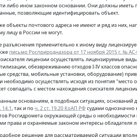
ти либо ином законном основании. Они должны иметь 
данные, позволяющие идентифицировать объект.
е объекты почтового адреса не имеют и ряд из них, на
у лицу в России не могут.
 разъяснения применительно к иному виду лицензируем
акже
письмо Росприродназора от 17 ноября 2015 г. № АС-
оискателя лицензии осуществлять лицензируемые виды
утилизации, обезвреживанию отходов I-IV классов опа
ые средства, мобильные установки, оборудование) прив
и необходимо осуществлять исходя из понятия "место 
ет совпадать с местом нахождения соискателя лицензии
анным основаниям, в подобных ситуациях, оснований д
. 14.1
, так и по
ч. 2 ст. 19.20 КоАП РФ
судами однозначно н
тов Росгидромета окружающей среды о необходимости
 права и охраняемые законом интересы обладателя л
подобное решение для рассматриваемой ситуации вполн