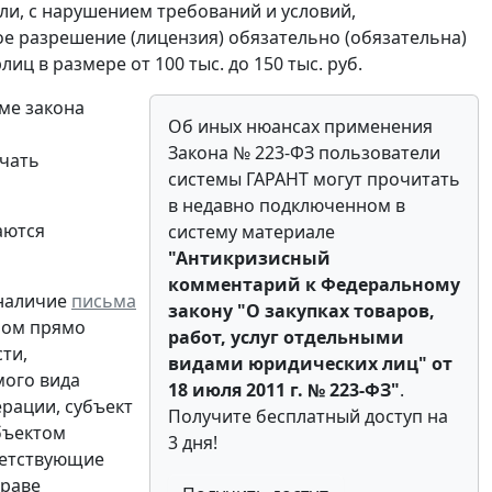
ли, с нарушением требований и условий,
е разрешение (лицензия) обязательно (обязательна)
ц в размере от 100 тыс. до 150 тыс. руб.
ме закона
Об иных нюансах применения
Закона № 223-ФЗ пользователи
ачать
системы ГАРАНТ могут прочитать
в недавно подключенном в
аются
систему материале
"Антикризисный
комментарий к Федеральному
 наличие
письма
закону "О закупках товаров,
ором прямо
работ, услуг отдельными
ти,
видами юридических лиц" от
ого вида
18 июля 2011 г. № 223-ФЗ"
.
ерации, субъект
Получите бесплатный доступ на
бъектом
3 дня!
ветствующие
праве