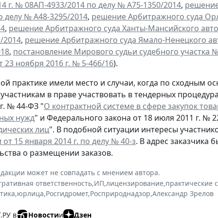
4 г. № 08АП-4933/2014 по делу № А75-1350/2014
,
решение
по делу № А48-3295/2014
,
решение Арбитражного суда Орло
14
,
решение Арбитражного суда Ханты-Мансийского автоно
1/2014
,
решение Арбитражного суда Ямало-Ненецкого авто
018
,
постановление Мирового судьи судебного участка №
т 23 ноября 2016 г. № 5-466/16
).
ой практике имели место и случаи, когда по сходным 
участникам в праве участвовать в тендерных процедур
г. № 44-ФЗ "
О контрактной системе в сфере закупок това
ных нужд
" и Федерального закона от 18 июля 2011 г. № 2
дических лиц
". В подобной ситуации интересы участни
от 15 января 2014 г. по делу № 40-з
. В адрес заказчика
ьства о размещении заказов.
дакции может не совпадать с мнением автора.
ративная ответственность
,
ИП
,
лицензирование
,
практические 
ктика
,
юрлица
,
Росгидромет
,
Росприроднадзор
,
Александр Зрелов
.РУ в
Новости
и
Дзен