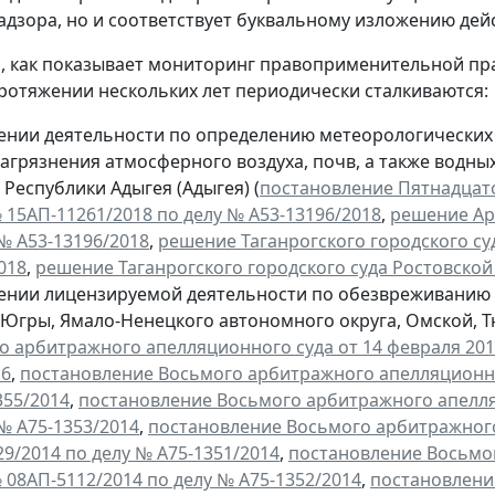
дзора, но и соответствует буквальному изложению де
м, как показывает мониторинг правоприменительной пр
протяжении нескольких лет периодически сталкиваются:
ении деятельности по определению метеорологических
агрязнения атмосферного воздуха, почв, а также водных
 Республики Адыгея (Адыгея) (
постановление Пятнадцато
№ 15АП-11261/2018 по делу № А53-13196/2018
,
решение Арб
№ А53-13196/2018
,
решение Таганрогского городского суд
018
,
решение Таганрогского городского суда Ростовской о
ении лицензируемой деятельности по обезвреживанию 
– Югры, Ямало-Ненецкого автономного округа, Омской, 
 арбитражного апелляционного суда от 14 февраля 2017
16
,
постановление Восьмого арбитражного апелляционного
355/2014
,
постановление Восьмого арбитражного апелляци
№ А75-1353/2014
,
постановление Восьмого арбитражного 
9/2014 по делу № А75-1351/2014
,
постановление Восьмог
№ 08АП-5112/2014 по делу № А75-1352/2014
,
постановлени