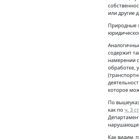
собственнос
или другие 
Природные ж
юридическом
Аналогичные
содержит т
намерении с
обработке, 
(транспортн
деятельност
которое мож
По вышеуказ
как по
ч. 3 ст
Департамен
нарушающими
Как видим, 