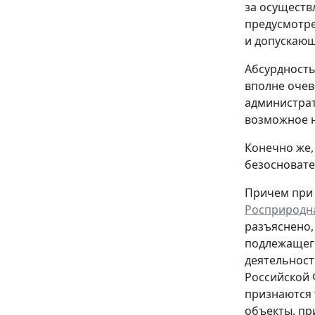
за осуществ
предусмотре
и допускающ
Абсурдность
вполне очев
администрат
возможное на
Конечно же,
безосноват
Причем при 
Росприроднад
разъяснено,
подлежащег
деятельност
Российской 
признаются 
объекты, пр