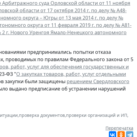
 Арбитражного суда Орловской области от 11 ноября
вской области от 17 октября 2014 г. по делу № А48-
много округа – Югры от 13 мая 2014 г. по делу №
номного округа от 11 февраля 2019 г. по делу № А81-
 2 г. Нового Уренгоя Ямало-Ненецкого автономного
основаниями предпринимались попытки отказа
ах, проводимых по правилам Федерального закона от 5
ров, работ, услуг для обеспечения государственных и
23-ФЗ "
О закупках товаров, работ, услуг отдельными
ков закупки были защищены
решением Свердловского
 было выдано предписание об устранении нарушений
ситуации
,
проверка документов
,
проверки организаций и ИП
,
Перепечатка