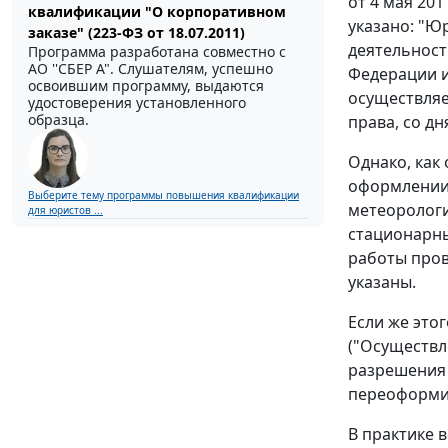
от 4 мая 2011
квалификации "О корпоративном
указано: "Ю
заказе" (223-ФЗ от 18.07.2011)
деятельност
Программа разработана совместно с
АО ''СБЕР А". Слушателям, успешно
Федерации и
освоившим программу, выдаются
осуществляе
удостоверения установленного
образца.
права, со д
Однако, как
оформлении 
Выберите тему программы повышения квалификации
метеорологи
для юристов ...
стационарных
работы пров
указаны.
Если же это
("Осуществл
разрешения (
переоформи
В практике 