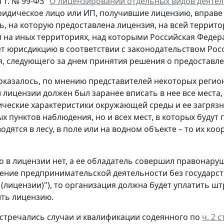
 г. № 99-ФЗ "
О лицензировании отдельных видов деяте
ридическое лицо или ИП, получившие лицензию, вправе
ь, на которую предоставлена лицензия, на всей террит
 на иных территориях, над которыми Российская Федер
т юрисдикцию в соответствии с законодательством Ро
ня, следующего за днем принятия решения о предоставл
 оказалось, по мнению представителей некоторых реги
лицензии должен был заранее вписать в нее все места,
ческие характеристики окружающей среды и ее загрязне
 пунктов наблюдения, но и всех мест, в которых будут п
одятся в лесу, в поле или на водном объекте – то их к
го в лицензии нет, а ее обладатель совершил правонар
ение предпринимательской деятельности без государст
лицензии)"), то организация должна будет уплатить штра
ть лицензию.
встречались случаи и квалификации содеянного по
ч. 2 