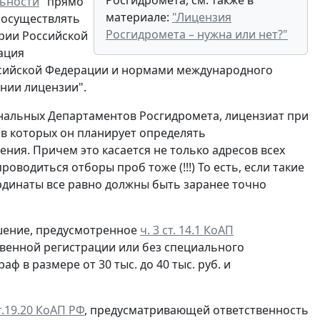
Росгидромета, см. также в
льности
" прямо
материале:
"Лицензия
 осуществлять
Росгидромета – нужна или нет?"
ории Российской
ация
ссийской Федерации и нормами международного
ении лицензии".
ональных Департаментов Росгидромета, лицензиат при
 в которых он планирует определять
ния. Причем это касается не только адресов всех
роводиться отборы проб тоже (!!!) То есть, если такие
оординаты все равно должны быть заранее точно
ушение, предусмотренное
ч. 3 ст. 14.1 КоАП
венной регистрации или без специального
ф в размере от 30 тыс. до 40 тыс. руб. и
ст.19.20 КоАП РФ
, предусматривающей ответственность