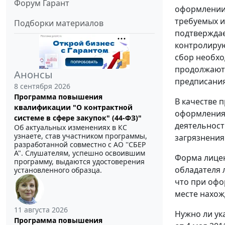
Форум Гарант
оформлении 
требуемых и
Подборки материалов
подтверждае
контролирую
сбор необхо
продолжают 
Анонсы
предписани
8 сентября 2026
Программа повышения
В качестве 
квалификации "О контрактной
оформления 
системе в сфере закупок" (44-ФЗ)"
деятельност
Об актуальных изменениях в КС
узнаете, став участником программы,
загрязнения
разработанной совместно с АО ''СБЕР
А". Слушателям, успешно освоившим
Форма лицен
программу, выдаются удостоверения
обладателя 
установленного образца.
что при офо
месте нахож
11 августа 2026
Нужно ли ука
Программа повышения