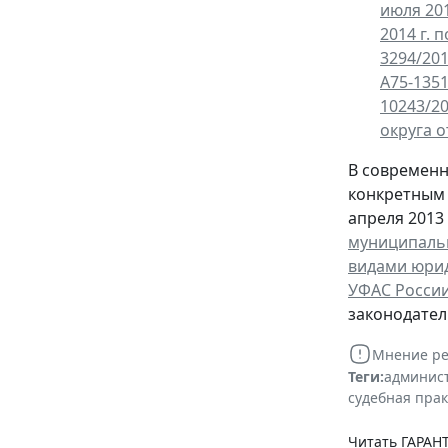
июля 201
2014 г. 
3294/20
А75-135
10243/2
округа о
В современн
конкретным 
апреля 2013 
муниципаль
видами юри
УФАС России 
законодател
Мнение ре
Теги:
админист
судебная пра
Читать ГАРАНТ