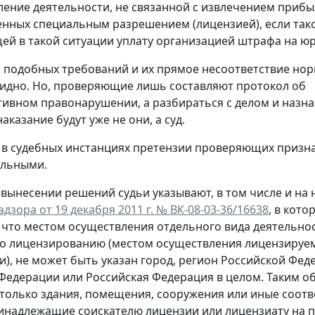
ление деятельности, не связанной с извлечением прибы
нных специальным разрешением (лицензией), если тако
ей в такой ситуации уплату организацией штрафа на юрли
 подобных требований и их прямое несоответствие нор
идно. Но, проверяющие лишь составляют протокол об
ивном правонарушении, а разбираться с делом и назн
казание будут уже не они, а суд.
 в судебных инстанциях претензии проверяющих призн
ельными.
вынесении решений судьи указывают, в том числе и на
зора от 19 декабря 2011 г. № ВК-08-03-36/16638
, в кот
 что местом осуществления отдельного вида деятельнос
о лицензированию (местом осуществления лицензируем
и), не может быть указан город, регион Российской Фед
Федерации или Российская Федерация в целом. Таким о
только здания, помещения, сооружения или иные соот
инадлежащие соискателю лицензии или лицензиату на 