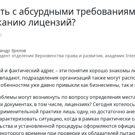
ыть с абсурдными требования
жанию лицензий?
9
андр Зрелов
дент отделения Верховенства права и развития, академик Interna
 и фактический адрес – эти понятия хорошо знакомы л
овпадают, подразделения организаций также могут расп
собенностям уже давно привыкли как бизнесмены, так 
облемы могут возникнуть по вопросу определения мест
 документах, в том числе, лицензиях? Сегодня хотело
применительной практике лишь одну, но достаточно ан
характеризовать ситуацию, когда в рамках практически
ьства и установленной процедуры оформляются официа
екоторого времени при проверке их обладателей пыта