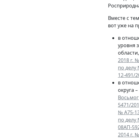
Росприродна
Вместе с те
вот уже на 
в отнош
уровня з
области,
2018 г. 
по делу 
12-491/2
в отнош
округа 
Восьмого
5471/20
№ А75-1
по делу 
08АП-592
2014 г. 