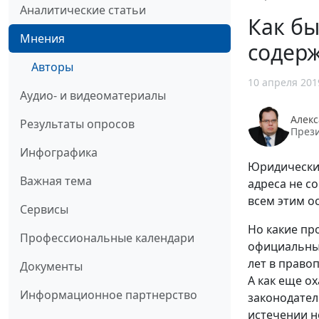
Аналитические статьи
Как б
Мнения
содер
Авторы
10 апреля 201
Аудио- и видеоматериалы
Алекс
Результаты опросов
Прези
Инфографика
Юридический
Важная тема
адреса не с
всем этим о
Сервисы
Но какие пр
Профессиональные календари
официальных
лет в право
Документы
А как еще о
Информационное партнерство
законодател
истечении н