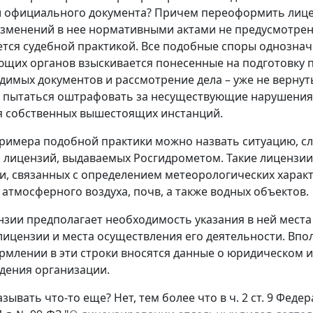
официального документа? Причем переоформить лицен
зменений в нее нормативными актами не предусмотре
тся судебной практикой. Все подобные споры однознач
щих органов взыскивается понесенные на подготовку пр
димых документов и рассмотрение дела – уже не верну
пытаться оштрафовать за несуществующие нарушения, и
я собственных вышестоящих инстанций.
примера подобной практики можно назвать ситуацию, 
лицензий, выдаваемых Росгидрометом. Такие лицензии
и, связанных с определением метеорологических харак
 атмосферного воздуха, почв, а также водных объектов.
зии предполагает необходимость указания в ней мест
лицензии и места осуществления его деятельности. Впо
рмлении в эти строки вносятся данные о юридическом 
дения организации.
зывать что-то еще? Нет, тем более что в ч. 2 ст. 9 Феде