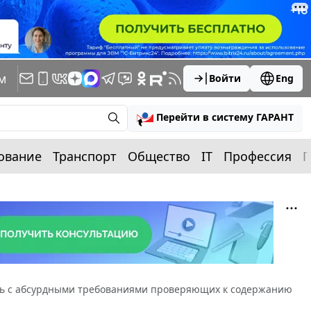
м
Войти
Eng
Перейти в систему ГАРАНТ
ование
Транспорт
Общество
IT
Профессия
П
ть с абсурдными требованиями проверяющих к содержанию