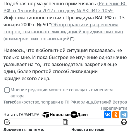
Подобная норма успешно применялась (
Решение ВС
РФ от 15 ноября 2012 г. по делу № АКПИ12-1059
,
Информационное письмо Президиума ВАС РФ от 13
января 2000 г. № 50 "
Обзор практики разрешения
споров, связанных с ликвидацией юридических лиц
(коммерческих организаций)
").
Надеюсь, что любопытной ситуация показалась не
только мне. И пока быстрое ее изучение однозначно
указывает на то, что законодатель закрепил еще
один, более простой способ ликвидации
юридического лица.
Мнение редакции может не совпадать с мнением
автора.
Теги:
банкротство
,
поправки в ГК РФ
,
юрлица
,
Виталий Ветров
Перепечатка
Читать ГАРАНТ.РУ в
Новости
и
Дзен
Документы по теме:
Новости по теме: