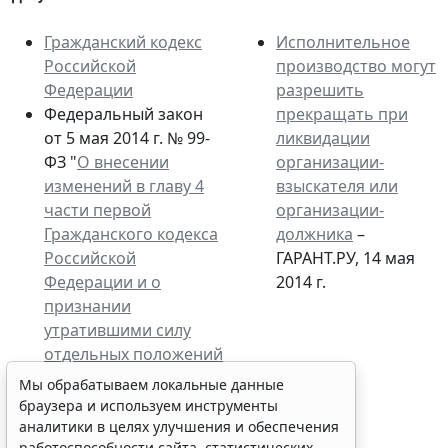
Гражданский кодекс
Исполнительное
Российской
производство могут
Федерации
разрешить
Федеральный закон
прекращать при
от 5 мая 2014 г. № 99-
ликвидации
ФЗ "
О внесении
организации-
изменений в главу 4
взыскателя или
части первой
организации-
Гражданского кодекса
должника
–
Российской
ГАРАНТ.РУ, 14 мая
Федерации и о
2014 г.
признании
утратившими силу
отдельных положений
законодательных
Мы обрабатываем локальные данные
актов Российской
браузера и используем инструменты
Федерации
"
аналитики в целях улучшения и обеспечения
работоспособности сайта, статистических