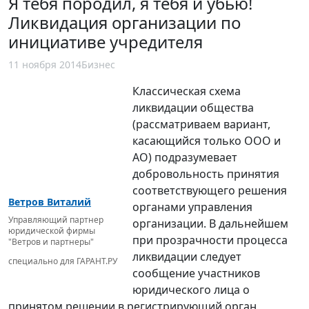
Я тебя породил, я тебя и убью!
Ликвидация организации по
инициативе учредителя
11 ноября 2014
Бизнес
Классическая схема
ликвидации общества
(рассматриваем вариант,
касающийся только ООО и
АО) подразумевает
добровольность принятия
соответствующего решения
Ветров Виталий
органами управления
Управляющий партнер
организации. В дальнейшем
юридической фирмы
при прозрачности процесса
"Ветров и партнеры"
ликвидации следует
специально для ГАРАНТ.РУ
сообщение участников
юридического лица о
принятом решении в регистрирующий орган,