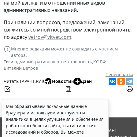
на мой взгляд, и в отношении иных видов
административных наказаний.
При наличии вопросов, предложений, замечаний,
свяжитесь со мной посредством электронной почты
по адресу
vetrov@vitvet.com
.
Мнение редакции может не совпадать с мнением
автора.
Теги:
административная ответственность
,
КС РФ
,
Виталий Ветров
Перепечатка
Читать ГАРАНТ.РУ в
Новости
и
Дзен
Мы обрабатываем локальные данные
браузера и используем инструменты
аналитики в целях улучшения и обеспечения
работоспособности сайта, статистических
© ООО "НПП "ГАРАНТ-СЕРВИС", 2026. Система ГАРАНТ
исследований и обзоров. Вы можете
выпускается с 1990 года. Компания "Гарант" и ее партнеры