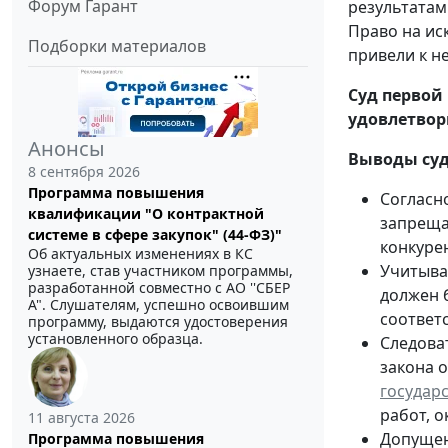
Форум Гарант
результатам
Право на ис
Подборки материалов
привели к н
Суд первой
удовлетвор
Анонсы
Выводы суд
8 сентября 2026
Программа повышения
Согласно
квалификации "О контрактной
запреща
системе в сфере закупок" (44-ФЗ)"
конкуре
Об актуальных изменениях в КС
Учитыва
узнаете, став участником программы,
разработанной совместно с АО ''СБЕР
должен 
А". Слушателям, успешно освоившим
соответ
программу, выдаются удостоверения
установленного образца.
Следоват
закона о
государ
работ, 
11 августа 2026
Допущен
Программа повышения