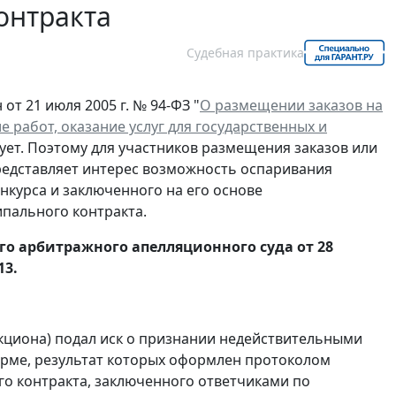
онтракта
Судебная практика
т 21 июля 2005 г. № 94-ФЗ "
О размещении заказов на
 работ, оказание услуг для государственных и
вует. Поэтому для участников размещения заказов или
едставляет интерес возможность оспаривания
нкурса и заключенного на его основе
пального контракта.
го арбитражного апелляционного суда от 28
13.
укциона) подал иск о признании недействительными
орме, результат которых оформлен протоколом
го контракта, заключенного ответчиками по