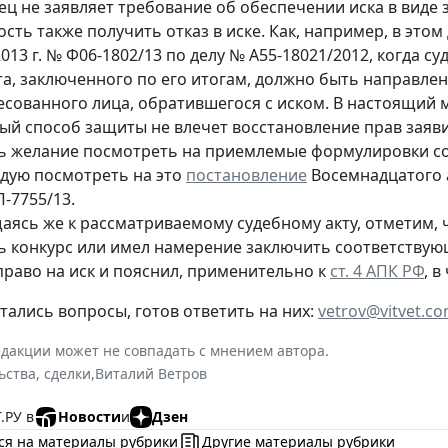
ец не заявляет требование об обеспечении иска в виде
сть также получить отказ в иске. Как, например, в этом
013 г. № Ф06-1802/13 по делу № А55-18021/2012, когда с
та, заключенного по его итогам, должно быть направле
есованного лица, обратившегося с иском. В настоящий 
ый способ защиты не влечет восстановление прав заяв
ть желание посмотреть на приемлемые формулировки со
дую посмотреть на это
постановление
Восемнадцатого а
П-7755/13.
аясь же к рассматриваемому судебному акту, отметим, 
ь конкурс или имел намерение заключить соответствующ
право на иск и пояснил, применительно к
ст. 4 АПК РФ
, 
стались вопросы, готов ответить на них:
vetrov@vitvet.c
дакции может не совпадать с мнением автора.
ьства, сделки
,
Виталий Ветров
.РУ в
Новости
и
Дзен
ся на материалы рубрики
Другие материалы рубрики