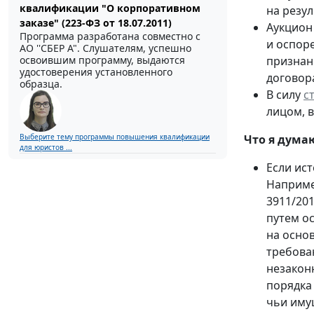
квалификации "О корпоративном
на резу
заказе" (223-ФЗ от 18.07.2011)
Аукцион
Программа разработана совместно с
и оспор
АО ''СБЕР А". Слушателям, успешно
признан
освоившим программу, выдаются
удостоверения установленного
договора
образца.
В силу
с
лицом, 
Что я думаю
Выберите тему программы повышения квалификации
для юристов ...
Если ист
Например
3911/20
путем о
на осно
требова
незакон
порядка
чьи иму