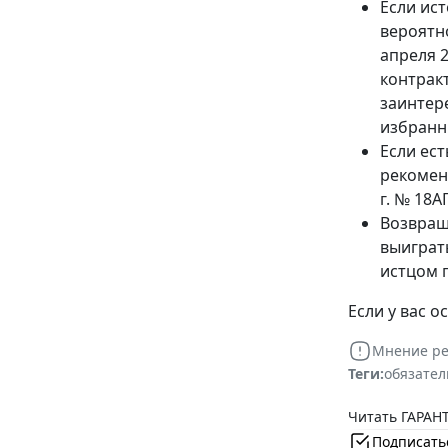
Если ист
вероятно
апреля 2
контрак
заинтер
избранн
Если ес
рекомен
г. № 18А
Возвращ
выиграт
истцом 
Если у вас о
Мнение ре
Теги:
обязател
Читать ГАРАНТ
Подписать