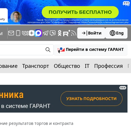
м
Войти
Eng
Перейти в систему ГАРАНТ
ование
Транспорт
Общество
IT
Профессия
П
ие результатов торгов и контракта