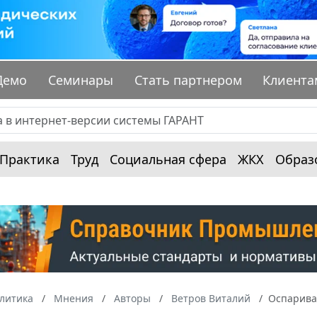
Демо
Семинары
Стать партнером
Клиента
Практика
Труд
Социальная сфера
ЖКХ
Образ
алитика
Мнения
Авторы
Ветров Виталий
Оспариван