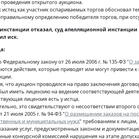
 проведения открытого аукциона.
к истец как участник оспариваемых торгов обосновал 
еправильному определению победителя торгов, при отсу
 инстанции отказал, суд апелляционной инстанции
ил иск.
а:
 Федеральному закону от 26 июля 2006 г. № 135-ФЗ "
О з
ются действия, которые приводят или могут привести 
нции.
я, что аукцион проводился на право заключения договор
был иметь лицензию на ведение соответствующей деятел
ствующая лицензия есть у истца.
ельно, это свидетельствуют о несоответствии второго от
т 21 июля 2005 г. № 94-ФЗ "
О размещении заказов на пост
ственных и муниципальных нужд
" требованиям к лицам
оказание услуг, предусмотренных законом и документац
ные конкурсной комиссией нарушения на этапе допуска 