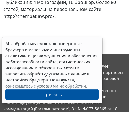
Публикации: 4 монографии, 16 брошюр, более 80
статей, материалы на персональном сайте
http://chempatlaw.pro/.
Мы обрабатываем локальные данные
браузера и используем инструменты
аналитики в целях улучшения и обеспечения
работоспособности сайта, статистических
© ООО "НПП "ГАРАНТ-СЕРВИС", 2026. Система ГАРАНТ
исследований и обзоров. Вы можете
выпускается с 1990 года. Компания "Гарант" и ее партнеры
запретить обработку указанных данных в
являются участниками Российской ассоциации правовой
настройках браузера. Пожалуйста,
информации ГАРАНТ.
ознакомьтесь с условиями их обработки
.
Портал ГАРАНТ.РУ зарегистрирован в качестве сетевого
Принять
издания Федеральной службой по надзору в сфере
связи,информационных технологий и массовых
коммуникаций (Роскомнадзором), Эл № ФС77-58365 от 18
июня 2014 года.
16+